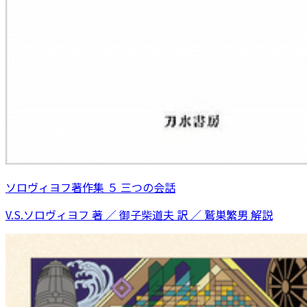
ソロヴィヨフ著作集 ５ 三つの会話
V.S.ソロヴィヨフ 著 ／ 御子柴道夫 訳 ／ 鷲巣繁男 解説