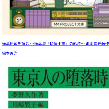
横溝短編を読む 〜横溝流「探偵小説」の軌跡〜 網本善光著作
網本善光