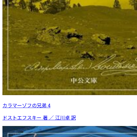
カラマーゾフの兄弟 4
ドストエフスキー 著 ／ 江川卓 訳