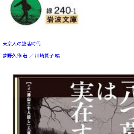
東京人の堕落時代
夢野久作 著 ／ 川崎賢子 編