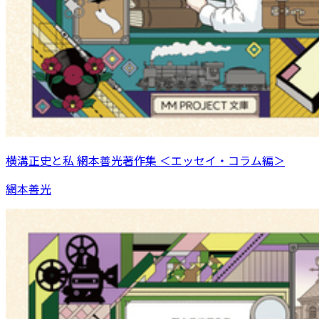
横溝正史と私 網本善光著作集 ＜エッセイ・コラム編＞
網本善光