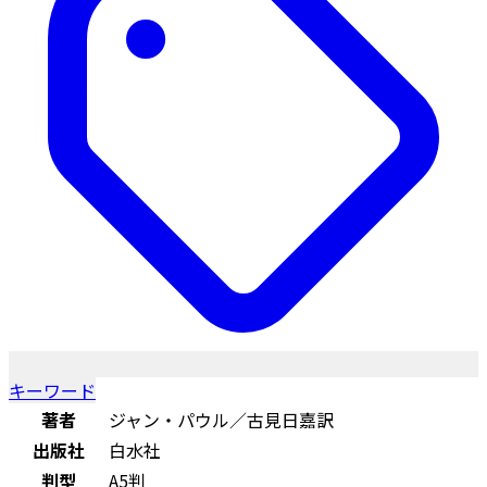
キーワード
著者
ジャン・パウル／古見日嘉訳
出版社
白水社
判型
A5判