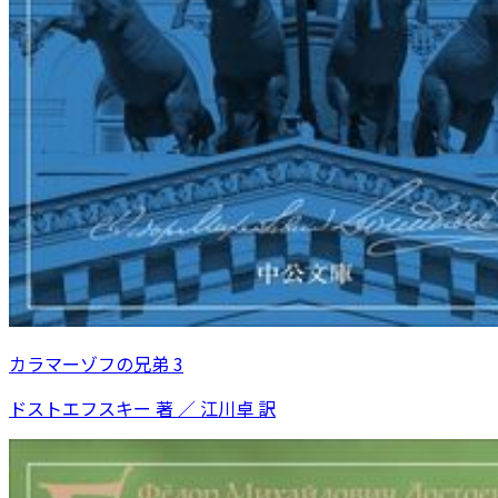
カラマーゾフの兄弟 3
ドストエフスキー 著 ／ 江川卓 訳