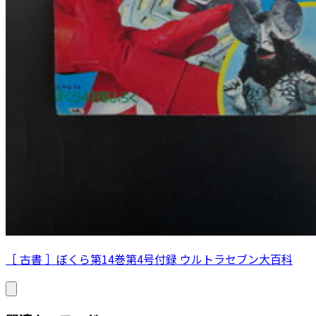
［ 古書 ］ぼくら第14巻第4号付録 ウルトラセブン大百科