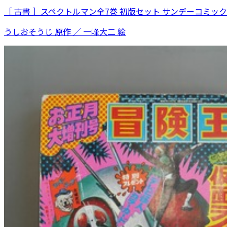
［ 古書 ］スペクトルマン全7巻 初版セット サンデーコミッ
うしおそうじ 原作 ／ 一峰大二 絵