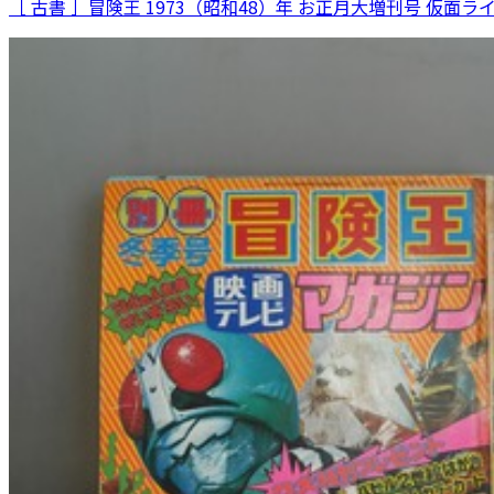
［ 古書 ］冒険王 1973（昭和48）年 お正月大増刊号 仮面