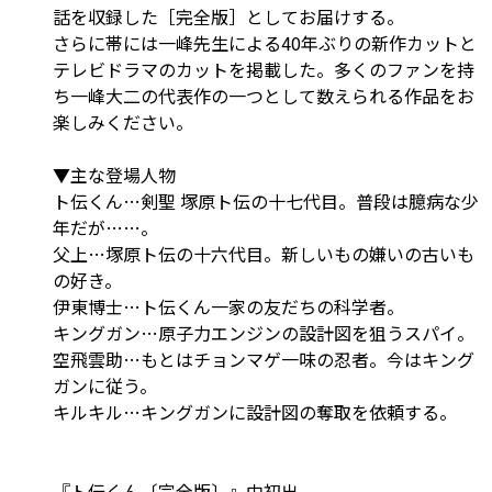
話を収録した［完全版］としてお届けする。
さらに帯には一峰先生による40年ぶりの新作カットと
テレビドラマのカットを掲載した。多くのファンを持
ち一峰大二の代表作の一つとして数えられる作品をお
楽しみください。
▼主な登場人物
ト伝くん…剣聖 塚原ト伝の十七代目。普段は臆病な少
年だが……。
父上…塚原ト伝の十六代目。新しいもの嫌いの古いも
の好き。
伊東博士…ト伝くん一家の友だちの科学者。
キングガン…原子力エンジンの設計図を狙うスパイ。
空飛雲助…もとはチョンマゲ一味の忍者。今はキング
ガンに従う。
キルキル…キングガンに設計図の奪取を依頼する。
『ト伝くん〔完全版〕』中初出