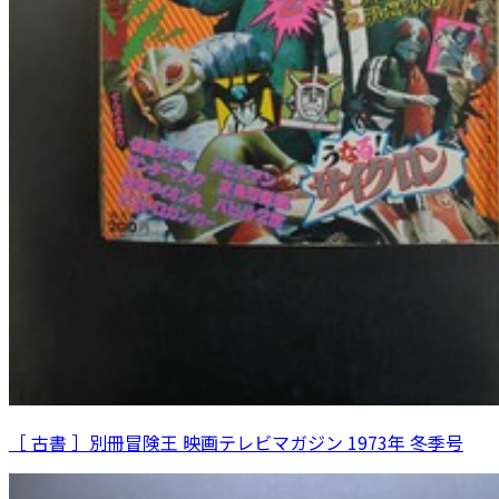
［ 古書 ］別冊冒険王 映画テレビマガジン 1973年 冬季号