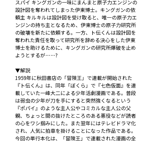
スパイ キングガンの一味にまんまと原子力エンジンの
設計図を奪われてしまった伊東博士。キングガンの依
頼主 キルキルは設計図を受け取ると、唯一の原子力エ
ンジンの持ち主となるため、伊東博士の原子力研究所
の破壊を新たに依頼する。一方、ト伝くんは設計図を
奪われた責任を取って研究所を辞める決心をした伊東
博士を助けるために、キングガンの研究所爆破を止め
ようとするが……?
▼解説
1959年に秋田書店の「冒険王」で連載が開始された
『ト伝くん』は、同年「ぼくら」で『七色仮面』を連
載していた一峰大二による少年活劇漫画である。普段
は弱虫の少年が刀を手にすると突然強くなるという
『ポパイ』のような主人公やコミカルな主人公の父
親、ちょっと間の抜けたところのある悪役などが読者
の心をワシ掴みにした。また翌年にはテレビドラマ化
され、人気に拍車を掛けることになった作品である。
今回の単行本化は、「冒険王」で連載された漫画の全