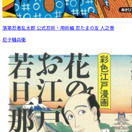
落第忍者乱太郎 公式忍術・用術編 忍たまの友 人之巻
尼子騒兵衛