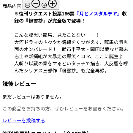
商品内容
※復刊リクエスト投票186票
『月とノスタルヂヤ』
収
録の『粉雪抄』が完全版で登場！
こんな腹黒い龍馬、見たことない……！
大河ドラマのさわやか路線をくつがえす、龍馬の暗黒
面のオンパレード！ 武市半平太・岡田以蔵など幕末
志士や新撰組が大暴走の爆笑４コマ、ここに誕生♪
人斬り以蔵の業をするどいタッチで描き、大反響を呼
んだシリアス三部作『粉雪抄』も完全再録。
読後レビュー
まだレビューはありません。
この商品をお持ちの方、ぜひレビューをお書きください。
レビューを投稿する