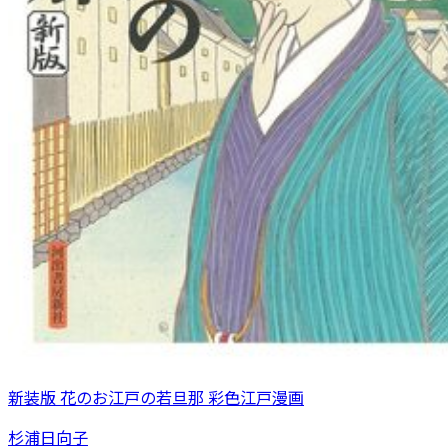
新装版 花のお江戸の若旦那 彩色江戸漫画
杉浦日向子