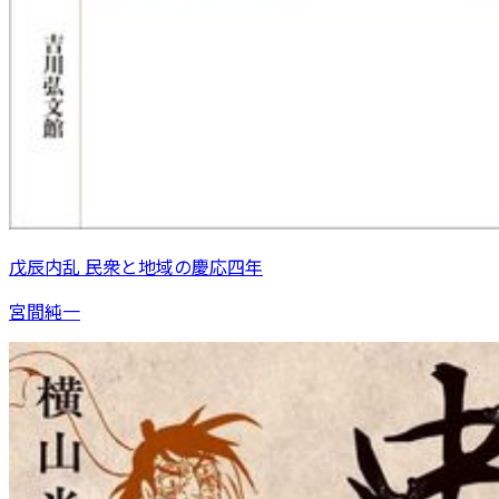
戊辰内乱 民衆と地域の慶応四年
宮間純一