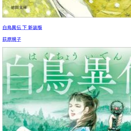
白鳥異伝 下 新装版
荻原規子