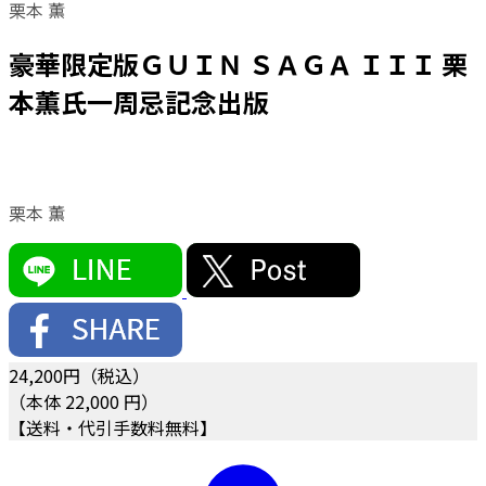
栗本 薫
豪華限定版ＧＵＩＮ ＳＡＧＡ ＩＩＩ 栗
本薫氏一周忌記念出版
栗本 薫
24,200
円（税込）
（本体 22,000 円）
【送料・代引手数料無料】