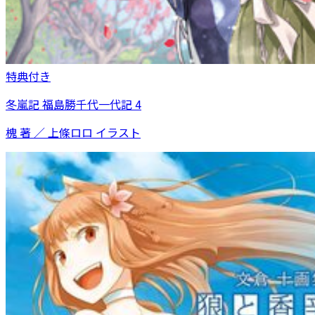
特典付き
冬嵐記 福島勝千代一代記 4
槐 著 ／ 上條ロロ イラスト