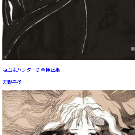
吸血鬼ハンターD 全挿絵集
天野喜孝