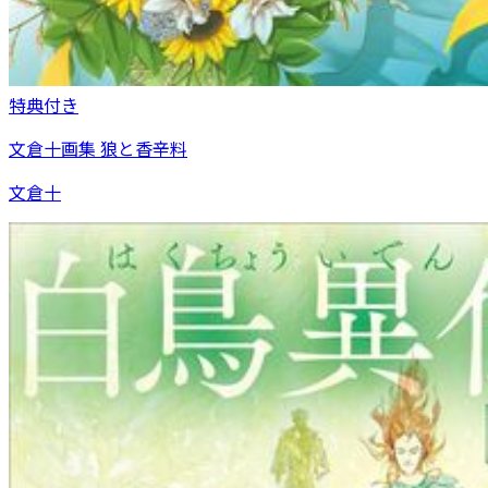
特典付き
文倉十画集 狼と香辛料
文倉十