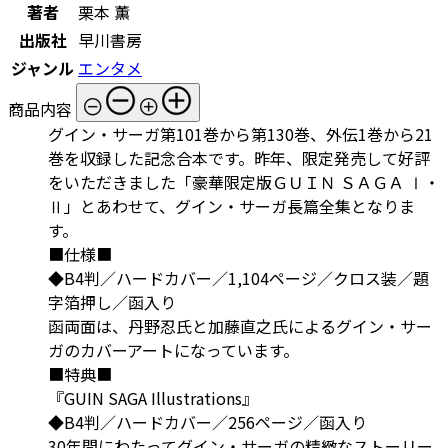
著者
栗本 薫
出版社
早川書房
ジャンル
エンタメ
商品内容
グイン・サーガ第101巻から第130巻、外伝1巻から21
巻を収録した記念合本です。昨年、限定発売して好評
をいただきました「豪華限定版ＧＵＩＮ ＳＡＧＡ Ⅰ・
Ⅱ」とあわせて、グイン・サーガ長篇全集となりま
す
■仕様■
◆B4判／ハードカバー／1,104ページ／クロス装／題
字箔押し／函入り
函両面は、丹野忍氏と加藤直之氏によるグイン・サー
ガのカバーアートになっています。
■特典■
『GUIN SAGA Illustrations』
◆B4判／ハードカバー／256ページ／函入り
30年間にわたってグイン・サーガの精緻なストーリー