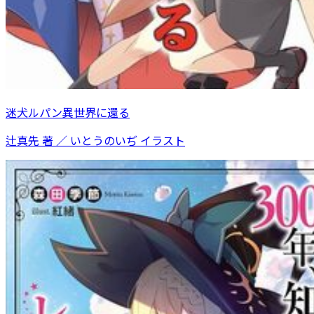
迷犬ルパン異世界に還る
辻真先 著 ／ いとうのいぢ イラスト