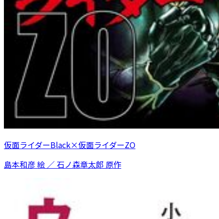
仮面ライダーBlack×仮面ライダーZO
島本和彦 絵 ／ 石ノ森章太郎 原作