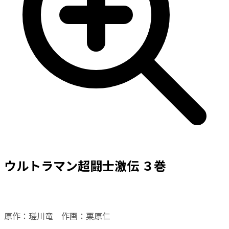
ウルトラマン超闘士激伝 ３巻
原作：瑳川竜 作画：栗原仁