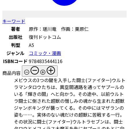
キーワード
著者
原作：瑳川竜 作画：栗原仁
出版社
復刊ドットコム
判型
A5
ジャンル
コミック・漫画
ISBNコード
9784835444116
商品内容
メビウスの3つの鍵を入手した闘士(ファイター)ウルト
ラマンタロウたちは、異空間通路を通ってヤプールの
いる「輝きの間」へと向かう。その途中、以前ウルト
ラ闘士に倒された超獣の憎しみの魂から生まれた超獣
ジャンボキングが襲ってくる。その中にはマザランの
姿も……。実体のない魂だけの超獣に苦戦する一行。
その状況に闘士(ファイター)ウルトラセブンは、闘士
タロウとメフィラス大魔王を先にヤプールのもとに向