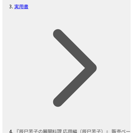
実用書
『辰巳芳子の展開料理 応用編（辰巳芳子）』 販売ペー