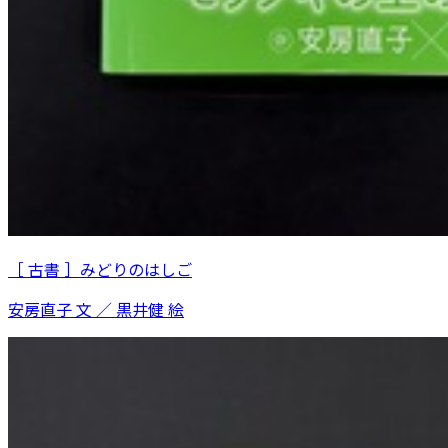
［ 古書 ］みどりのはしご
安房直子 文 ／ 黒井健 絵