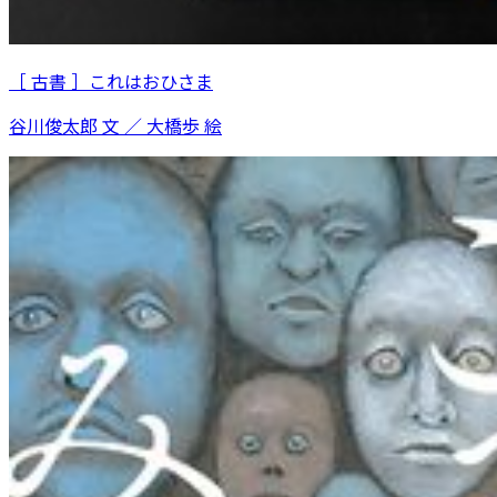
［ 古書 ］これはおひさま
谷川俊太郎 文 ／ 大橋歩 絵