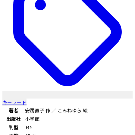
キーワード
著者
安房直子 作 ／ こみねゆら 絵
出版社
小学館
判型
Ｂ5