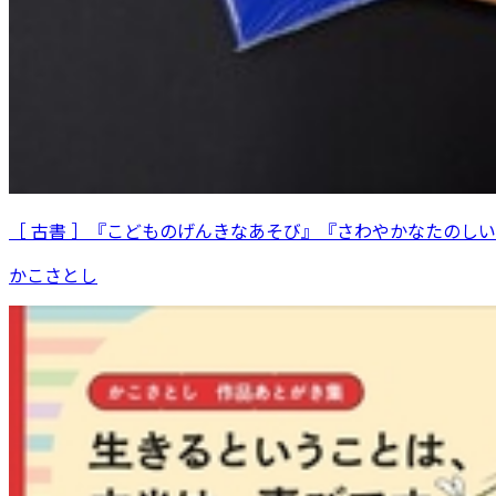
［ 古書 ］『こどものげんきなあそび』『さわやかなたのし
かこさとし