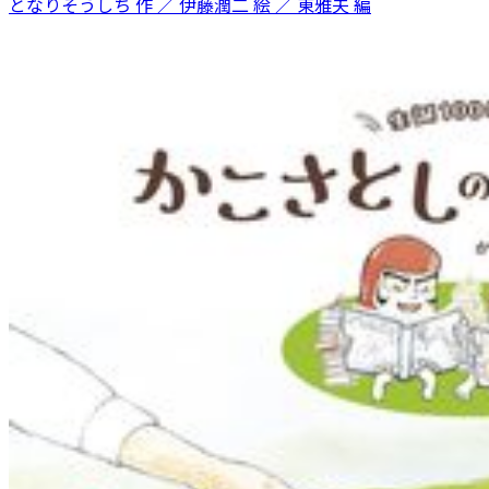
となりそうしち 作 ／ 伊藤潤二 絵 ／ 東雅夫 編