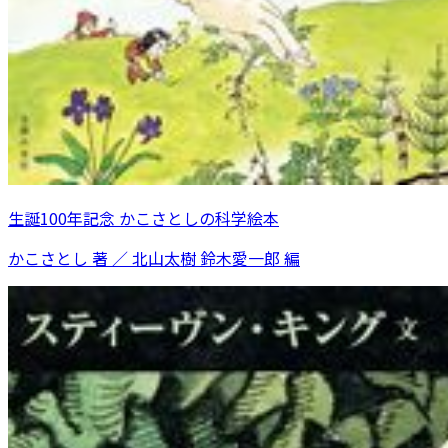
生誕100年記念 かこさとしの科学絵本
かこさとし 著 ／ 北山太樹 鈴木愛一郎 編