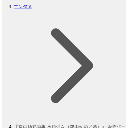
エンタメ
『空中幼彩画集 水色少女（空中幼彩／著）』 販売ペー