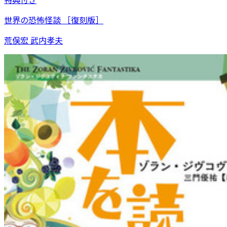
世界の恐怖怪談 ［復刻版］
荒俣宏 武内孝夫