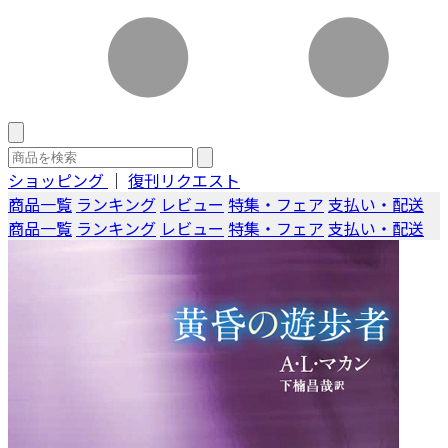
ショッピング
｜
復刊リクエスト
商品一覧
ランキング
レビュー
特集・フェア
支払い・配送
商品一覧
ランキング
レビュー
特集・フェア
支払い・配送