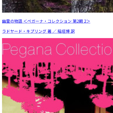
幽霊の物語 ＜ペガーナ・コレクション 第2期 2＞
ラドヤード・キプリング 著 ／ 稲垣博 訳