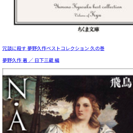
冗談に殺す 夢野久作ベストコレクション 久の巻
夢野久作 著 ／ 日下三蔵 編