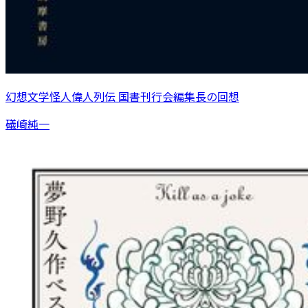
幻想文学怪人偉人列伝 国書刊行会編集長の回想
礒崎純一