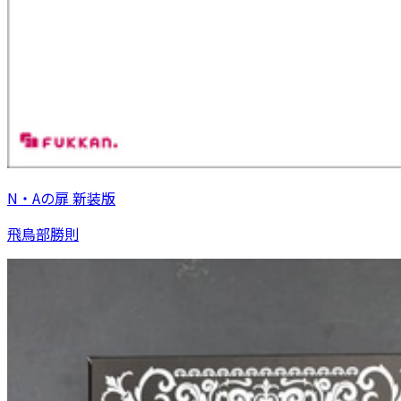
N・Aの扉 新装版
飛鳥部勝則