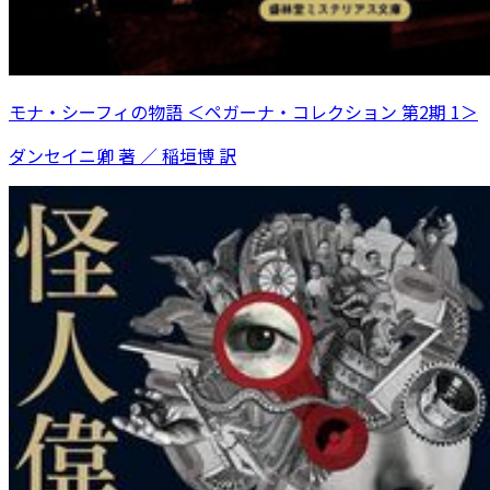
モナ・シーフィの物語 ＜ペガーナ・コレクション 第2期 1＞
ダンセイニ卿 著 ／ 稲垣博 訳