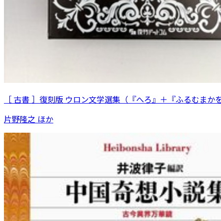
［ 古書 ］復刻版 ウロン文学選集（『へろ』＋『ふるむまか
片野隆之 ほか