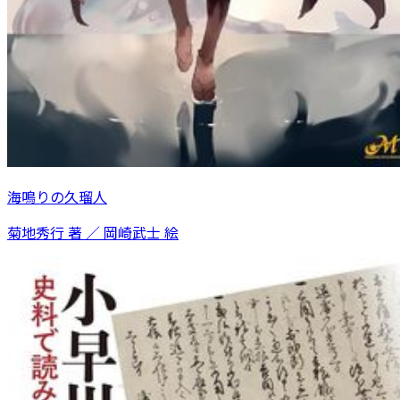
海鳴りの久瑠人
菊地秀行 著 ／ 岡崎武士 絵