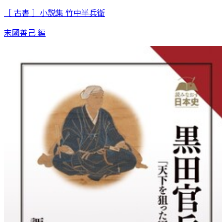
［ 古書 ］小説集 竹中半兵衛
末國善己 編