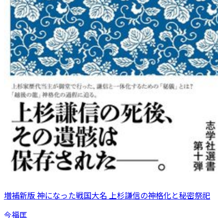
増補新版 神になった戦国大名 上杉謙信の神格化と秘密祭祀
今福匡