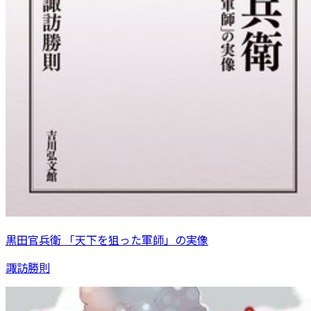
黒田官兵衛 「天下を狙った軍師」の実像
諏訪勝則