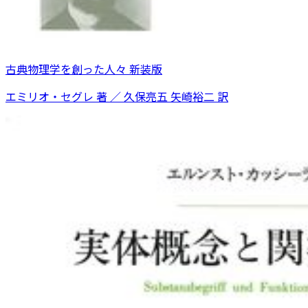
古典物理学を創った人々 新装版
エミリオ・セグレ 著 ／ 久保亮五 矢崎裕二 訳