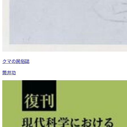
クマの民俗誌
筒井功