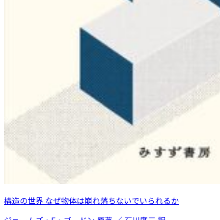
構造の世界 なぜ物体は崩れ落ちないでいられるか
ジェームズ・E・ゴードン 原著 ／ 石川廣三 訳