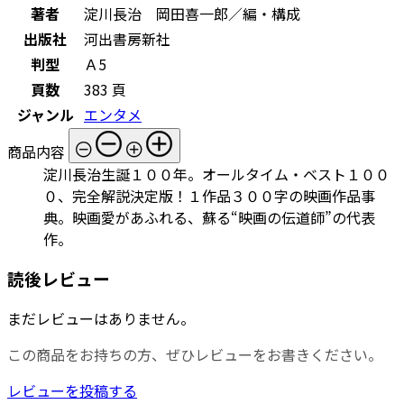
著者
淀川長治 岡田喜一郎／編・構成
出版社
河出書房新社
判型
Ａ5
頁数
383 頁
ジャンル
エンタメ
商品内容
淀川長治生誕１００年。オールタイム・ベスト１００
０、完全解説決定版！１作品３００字の映画作品事
典。映画愛があふれる、蘇る“映画の伝道師”の代表
作。
読後レビュー
まだレビューはありません。
この商品をお持ちの方、ぜひレビューをお書きください。
レビューを投稿する