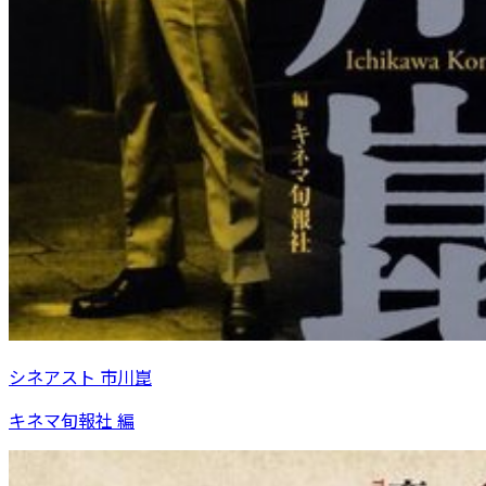
シネアスト 市川崑
キネマ旬報社 編