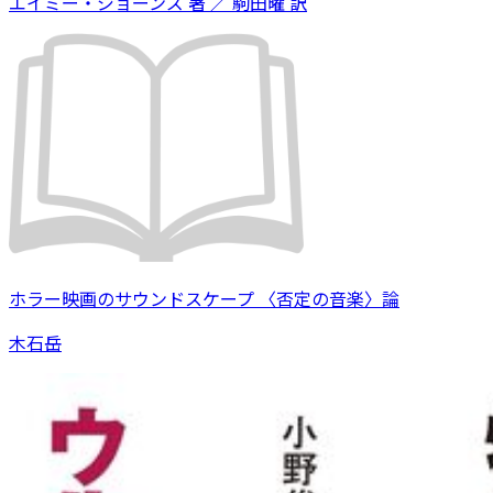
エイミー・ジョーンズ 著 ／ 駒田曜 訳
ホラー映画のサウンドスケープ 〈否定の音楽〉論
木石岳