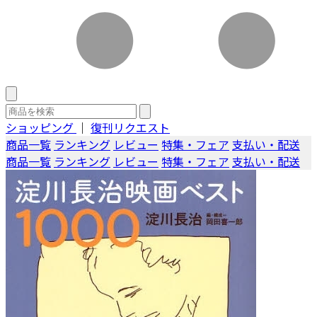
ショッピング
｜
復刊リクエスト
商品一覧
ランキング
レビュー
特集・フェア
支払い・配送
商品一覧
ランキング
レビュー
特集・フェア
支払い・配送