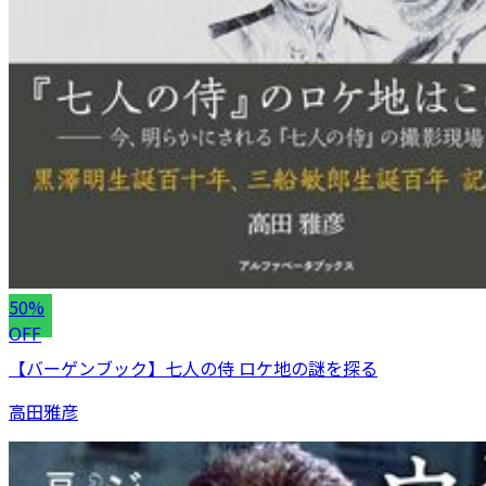
50%
OFF
【バーゲンブック】七人の侍 ロケ地の謎を探る
高田雅彦