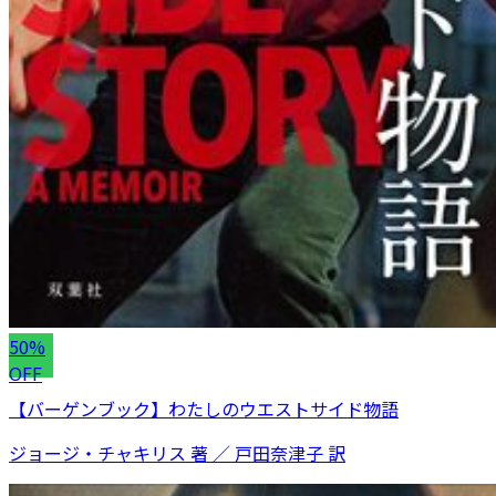
50%
OFF
【バーゲンブック】わたしのウエストサイド物語
ジョージ・チャキリス 著 ／ 戸田奈津子 訳