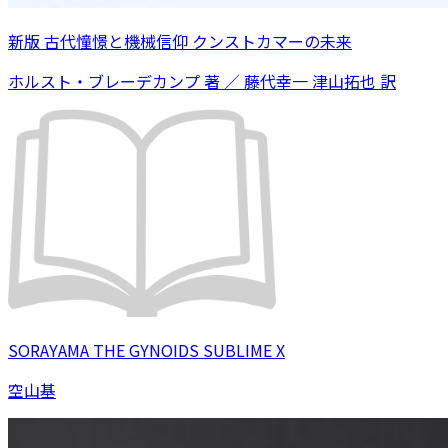
新版 古代憧憬と機械信仰 クンストカマーの未来
ホルスト・ブレーデカンプ 著 ／ 藤代幸一 津山拓也 訳
SORAYAMA THE GYNOIDS SUBLIME X
空山基