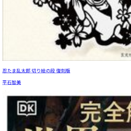
忍たま乱太郎 切り絵の段 復刻版
平石智美