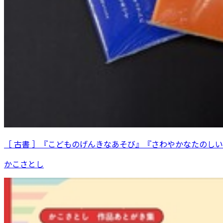
［ 古書 ］『こどものげんきなあそび』『さわやかなたのし
かこさとし