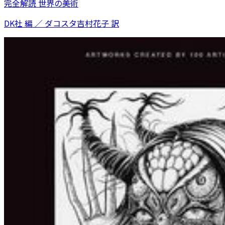
完全解読 世界の美術
DK社 編 ／ ダコスタ吉村花子 訳