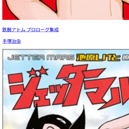
鉄腕アトム プロローグ集成
手塚治虫