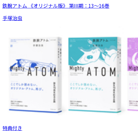
鉄腕アトム 《オリジナル版》 第III期：13～16巻
手塚治虫
特典付き