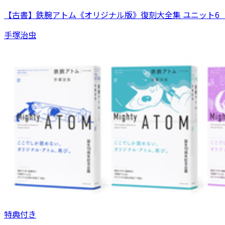
【古書】鉄腕アトム《オリジナル版》復刻大全集 ユニット6 【
手塚治虫
特典付き