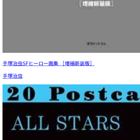
手塚治虫SFヒーロー画集 ［増補新装版］
手塚治虫