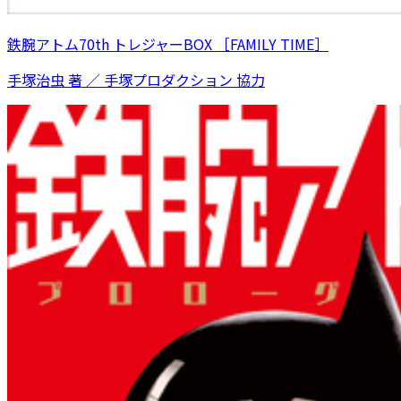
鉄腕アトム70th トレジャーBOX ［FAMILY TIME］
手塚治虫 著 ／ 手塚プロダクション 協力