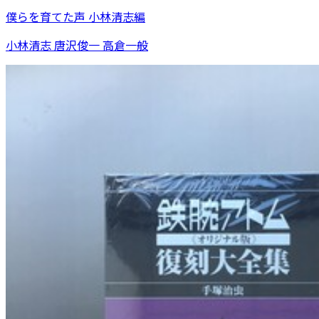
僕らを育てた声 小林清志編
小林清志 唐沢俊一 高倉一般