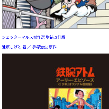
ジェッターマルス傑作選 増補改訂版
池原しげと 著 ／ 手塚治虫 原作