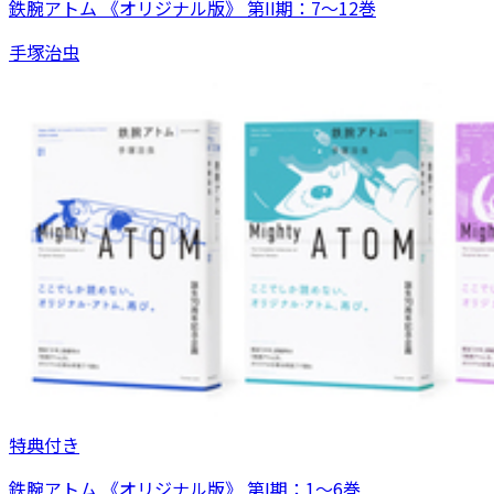
鉄腕アトム 《オリジナル版》 第II期：7～12巻
手塚治虫
特典付き
鉄腕アトム 《オリジナル版》 第I期：1～6巻