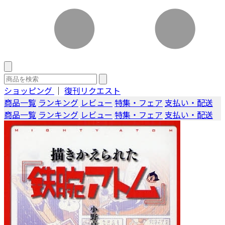
ショッピング
｜
復刊リクエスト
商品一覧
ランキング
レビュー
特集・フェア
支払い・配送
商品一覧
ランキング
レビュー
特集・フェア
支払い・配送