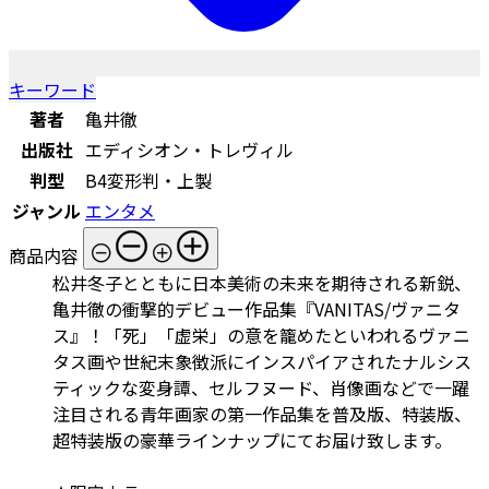
キーワード
著者
亀井徹
出版社
エディシオン・トレヴィル
判型
B4変形判・上製
ジャンル
エンタメ
商品内容
松井冬子とともに日本美術の未来を期待される新鋭、
亀井徹の衝撃的デビュー作品集『VANITAS/ヴァニタ
ス』！「死」「虚栄」の意を籠めたといわれるヴァニ
タス画や世紀末象徴派にインスパイアされたナルシス
ティックな変身譚、セルフヌード、肖像画などで一躍
注目される青年画家の第一作品集を普及版、特装版、
超特装版の豪華ラインナップにてお届け致します。