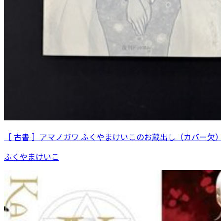
［ 古書 ］アマノガワ ふくやまけいこのお蔵出し（カバー欠
ふくやまけいこ