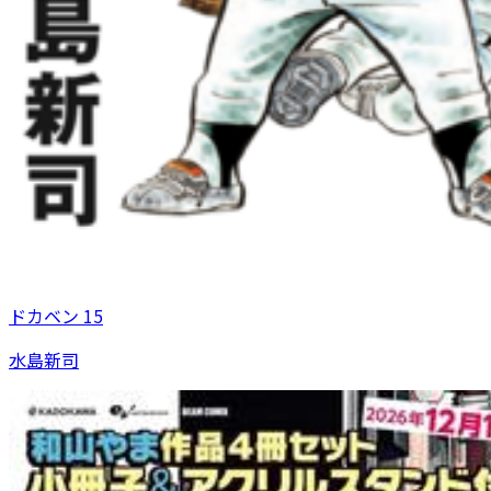
ドカベン 15
水島新司