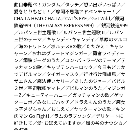
曲目●翔べ！ガンダム／タッチ／想い出がいっぱい／
愛をとりもどせ！／摩訶不思議アドベンチャー！／
CHA-LA HEAD-CHA-LA／CAT'S EYE／Get Wild／銀河
鉄道999（THE GALAXY EXPRESS 999）／銀河鉄道999
／ルパン三世主題歌 I／ルパン三世主題歌 II／ルパン
三世のテーマ／キャンディ･キャンディ／草原のマルコ
／海のトリトン／ボルテスVの歌／たたかえ！キャシ
ャーン／おれはグレートマジンガー／勇者ライディー
ン／鋼鉄ジーグのうた／コン･バトラーVのテーマ／テ
ッカマンの歌／キャプテンハーロック／今日もどこか
でデビルマン／タイガーマスク／行け行け飛雄馬／サ
ザエさん／魔法使いサリー／あしたのジョー／バビル
２世／宇宙戦艦ヤマト／デビルマンのうた／マジンガ
ーZ／キューティーハニー／ガッチャマンの歌／ゲッ
ターロボ／みなしごハッチ／ドラえもんのうた／魔女
っ子メグちゃん／おしえて／ヤッターマンの歌／キン
肉マン Go Fight!／ラムのラブソング／デリケートに
好きして／愛･おぼえていますか／風の谷のナウシカ／
全47曲