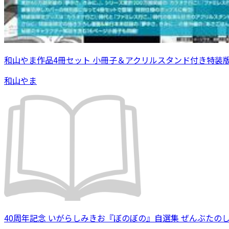
和山やま作品4冊セット 小冊子＆アクリルスタンド付き特装
和山やま
40周年記念 いがらしみきお『ぼのぼの』自選集 ぜんぶたの