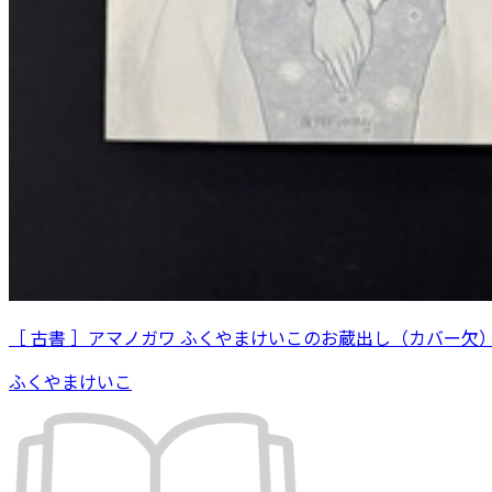
［ 古書 ］アマノガワ ふくやまけいこのお蔵出し（カバー欠
ふくやまけいこ