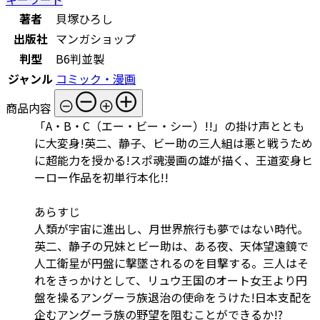
著者
貝塚ひろし
出版社
マンガショップ
判型
B6判並製
ジャンル
コミック・漫画
商品内容
「A・B・C（エー・ビー・シー）!!」の掛け声ととも
に大変身!英二、静子、ビー助の三人組は悪と戦うため
に超能力を授かる!スポ魂漫画の雄が描く、王道変身ヒ
ーロー作品を初単行本化!!
あらすじ
人類が宇宙に進出し、月世界旅行も夢ではない時代――。
英二、静子の兄妹とビー助は、ある夜、天体望遠鏡で
人工衛星が円盤に撃墜されるのを目撃する。三人はそ
れをきっかけとして、リュウ王国のオート女王より円
盤を操るアングーラ族退治の使命をうけた!日本支配を
企むアングーラ族の野望を阻むことができるか!?