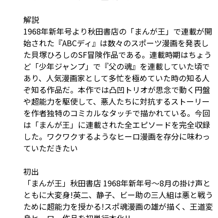
解説
1968年新年号より秋田書店の「まんが王」で連載が開
始された『ABCディ』は数々のスポーツ漫画を発表し
た貝塚ひろしのSF冒険作品である。連載時期はちょう
ど「少年ジャンプ」で『父の魂』を連載していた頃で
あり、人気漫画家として多忙を極めていた時の知る人
ぞ知る作品だ。本作では凸凹トリオが思念で動く円盤
や超能力を駆使して、悪人たちに対抗するストーリー
を作者独特のコミカルなタッチで描かれている。今回
は「まんが王」に連載された全エピソードを完全収録
した。ワクワクするようなヒーロ漫画を存分に味わっ
ていただきたい
初出
「まんが王」秋田書店 1968年新年号～8月の掛け声と
ともに大変身!英二、静子、ビー助の三人組は悪と戦う
ために超能力を授かる!スポ魂漫画の雄が描く、王道変
身ヒーロー作品を初単行本化!!