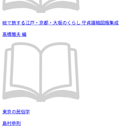
絵で旅する江戸・京都・大坂のくらし 守貞謾稿図版集成
髙橋雅夫 編
東京の民俗学
島村恭則