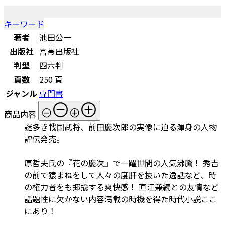
キーワード
著者
池田公一
出版社
宮帯出版社
判型
四六判
頁数
250 頁
ジャンル
専門書
商品内容
謎多き戦国武将、前田慶次郎の実像に迫る渾身の人物
評伝発売。
原哲夫氏の『花の慶次』で一躍世間の人気沸騰！ 秀吉
の前で猿まねをして人々の度肝を抜いた逸話など、時
の権力者をも揶揄する爽快感！ 直江兼続との友情など
話題性に欠かない内容満載の時機を得た時代小説ここ
にあり！