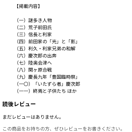
【掲載内容】
（一）謎多き人物
（二）荒子前田氏
（三）信長と利家
（四）前田家の「光」と「影」
（五）利久・利家兄弟の和解
（六）慶次郎の出奔
（七）陸奥会津へ
（八）関ヶ原合戦
（九）慶長九年「豊国臨時祭」
（一〇）「いたずら者」慶次郎
（一一）終焉と子供たち ほか
読後レビュー
まだレビューはありません。
この商品をお持ちの方、ぜひレビューをお書きください。