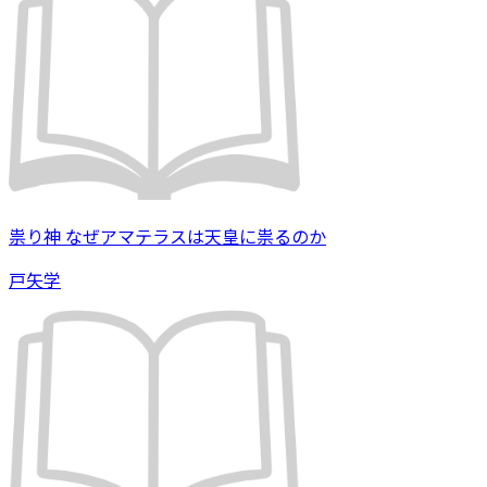
祟り神 なぜアマテラスは天皇に祟るのか
戸矢学