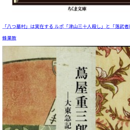
「八つ墓村」は実在する ルポ「津山三十人殺し」と「落武者
蜂巣敦