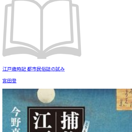
江戸歳時記 都市民俗誌の試み
宮田登