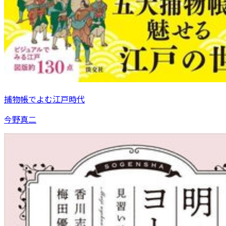
捕物帳でよむ江戸時代
今野真二