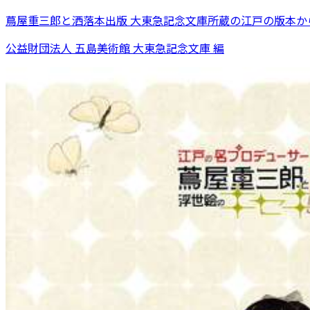
蔦屋重三郎と洒落本出版 大東急記念文庫所蔵の江戸の版本か
公益財団法人 五島美術館 大東急記念文庫 編