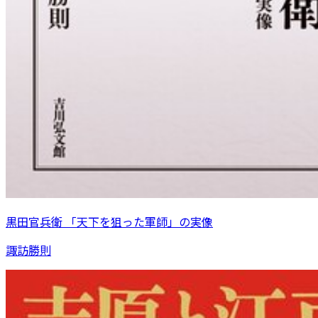
黒田官兵衛 「天下を狙った軍師」の実像
諏訪勝則