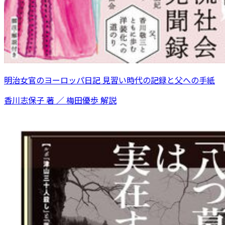
明治女官のヨーロッパ日記 見習い時代の記録と父への手紙
香川志保子 著 ／ 梅田優歩 解説