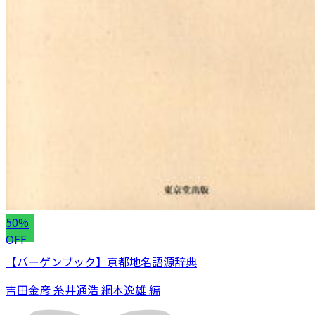
50%
OFF
【バーゲンブック】京都地名語源辞典
吉田金彦 糸井通浩 綱本逸雄 編