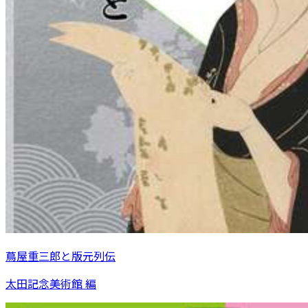
蔦屋重三郎と版元列伝
太田記念美術館 編