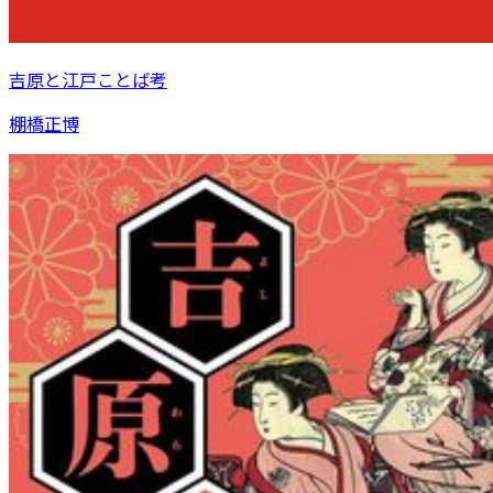
吉原と江戸ことば考
棚橋正博