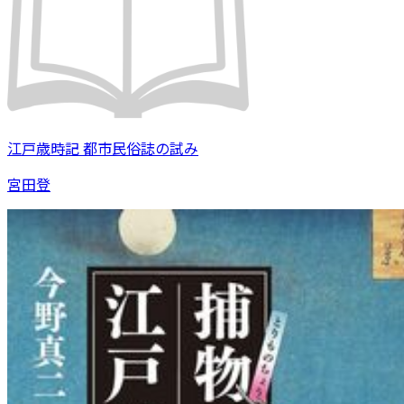
江戸歳時記 都市民俗誌の試み
宮田登