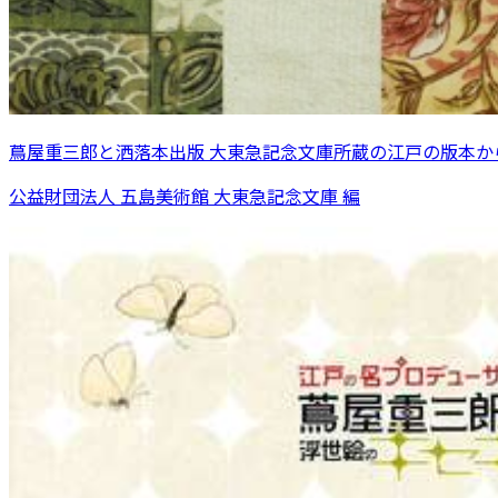
蔦屋重三郎と洒落本出版 大東急記念文庫所蔵の江戸の版本か
公益財団法人 五島美術館 大東急記念文庫 編