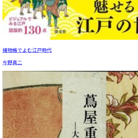
捕物帳でよむ江戸時代
今野真二