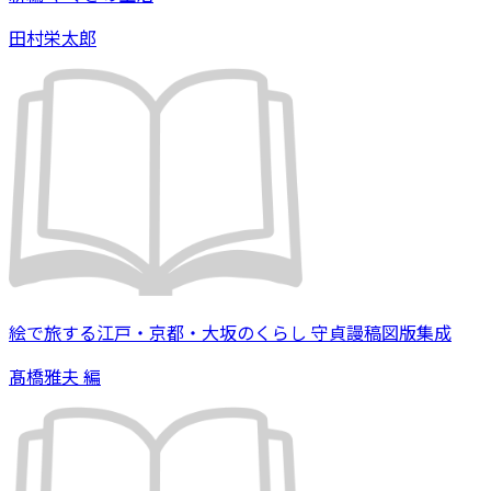
田村栄太郎
絵で旅する江戸・京都・大坂のくらし 守貞謾稿図版集成
髙橋雅夫 編