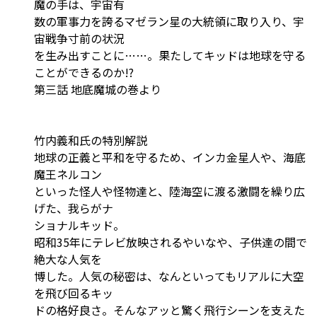
魔の手は、宇宙有
数の軍事力を誇るマゼラン星の大統領に取り入り、宇
宙戦争寸前の状況
を生み出すことに……。果たしてキッドは地球を守る
ことができるのか!?
――第三話 地底魔城の巻より
竹内義和氏の特別解説
地球の正義と平和を守るため、インカ金星人や、海底
魔王ネルコン
といった怪人や怪物達と、陸海空に渡る激闘を繰り広
げた、我らがナ
ショナルキッド。
昭和35年にテレビ放映されるやいなや、子供達の間で
絶大な人気を
博した。人気の秘密は、なんといってもリアルに大空
を飛び回るキッ
ドの格好良さ。そんなアッと驚く飛行シーンを支えた