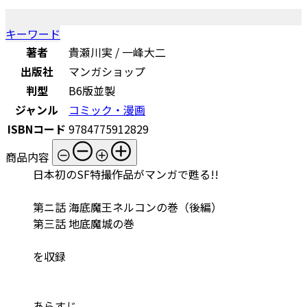
キーワード
著者
貴瀬川実 / 一峰大二
出版社
マンガショップ
判型
B6版並製
ジャンル
コミック・漫画
ISBNコード
9784775912829
商品内容
日本初のSF特撮作品がマンガで甦る!!
第ニ話 海底魔王ネルコンの巻（後編）
第三話 地底魔城の巻
を収録
あらすじ