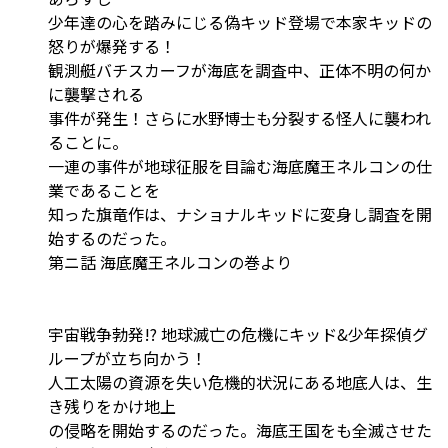
少年達の心を踏みにじる偽キッド登場で本家キッドの
怒りが爆発する！
観測艇バチスカーフが海底を調査中、正体不明の何か
に襲撃される
事件が発生！さらに水野博士も分裂する怪人に襲われ
ることに――。
一連の事件が地球征服を目論む海底魔王ネルコンの仕
業であることを
知った旗竜作は、ナショナルキッドに変身し調査を開
始するのだった。
――第ニ話 海底魔王ネルコンの巻より
宇宙戦争勃発!? 地球滅亡の危機にキッド&少年探偵グ
ループが立ち向かう！
人工太陽の資源を失い危機的状況にある地底人は、生
き残りをかけ地上
の侵略を開始するのだった。海底王国をも全滅させた