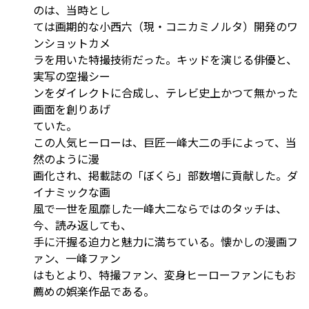
のは、当時とし
ては画期的な小西六（現・コニカミノルタ）開発のワ
ンショットカメ
ラを用いた特撮技術だった。キッドを演じる俳優と、
実写の空撮シー
ンをダイレクトに合成し、テレビ史上かつて無かった
画面を創りあげ
ていた。
この人気ヒーローは、巨匠一峰大二の手によって、当
然のように漫
画化され、掲載誌の「ぼくら」部数増に貢献した。ダ
イナミックな画
風で一世を風靡した一峰大二ならではのタッチは、
今、読み返しても、
手に汗握る迫力と魅力に満ちている。懐かしの漫画フ
ァン、一峰ファン
はもとより、特撮ファン、変身ヒーローファンにもお
薦めの娯楽作品である。