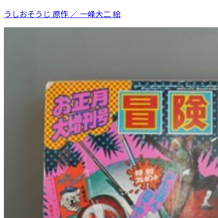
うしおそうじ 原作 ／ 一峰大二 絵