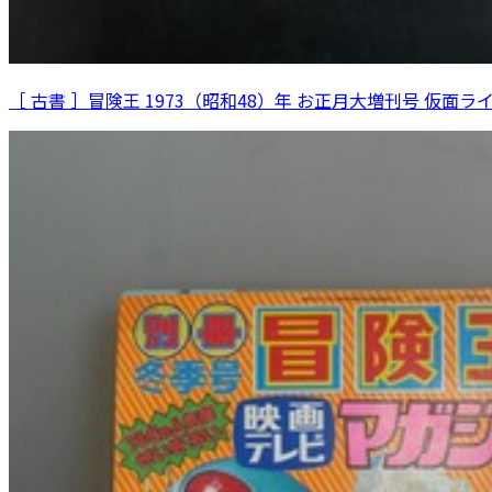
［ 古書 ］冒険王 1973（昭和48）年 お正月大増刊号 仮面