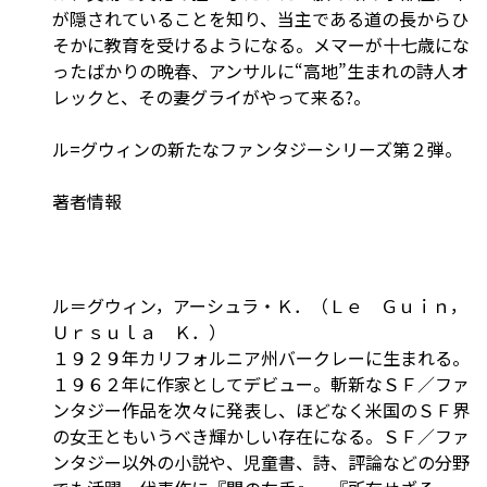
が隠されていることを知り、当主である道の長からひ
そかに教育を受けるようになる。メマーが十七歳にな
ったばかりの晩春、アンサルに“高地”生まれの詩人オ
レックと、その妻グライがやって来る?。
ル=グウィンの新たなファンタジーシリーズ第２弾。
著者情報
ル＝グウィン，アーシュラ・Ｋ．（Ｌｅ Ｇｕｉｎ，
Ｕｒｓｕｌａ Ｋ．）
１９２９年カリフォルニア州バークレーに生まれる。
１９６２年に作家としてデビュー。斬新なＳＦ／ファ
ンタジー作品を次々に発表し、ほどなく米国のＳＦ界
の女王ともいうべき輝かしい存在になる。ＳＦ／ファ
ンタジー以外の小説や、児童書、詩、評論などの分野