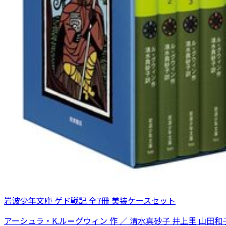
岩波少年文庫 ゲド戦記 全7冊 美装ケースセット
アーシュラ・K.ル＝グウィン 作 ／ 清水真砂子 井上里 山田和