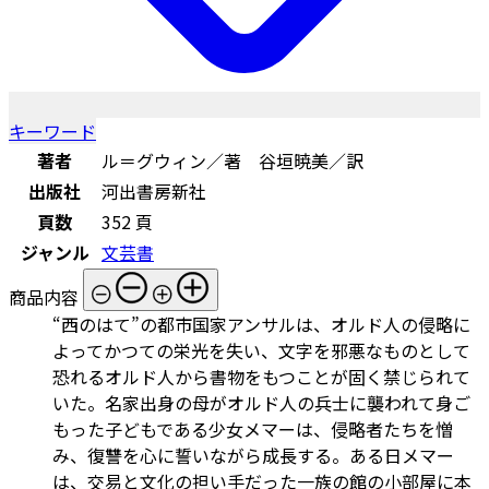
キーワード
著者
ル＝グウィン／著 谷垣暁美／訳
出版社
河出書房新社
頁数
352 頁
ジャンル
文芸書
商品内容
“西のはて”の都市国家アンサルは、オルド人の侵略に
よってかつての栄光を失い、文字を邪悪なものとして
恐れるオルド人から書物をもつことが固く禁じられて
いた。名家出身の母がオルド人の兵士に襲われて身ご
もった子どもである少女メマーは、侵略者たちを憎
み、復讐を心に誓いながら成長する。ある日メマー
は、交易と文化の担い手だった一族の館の小部屋に本