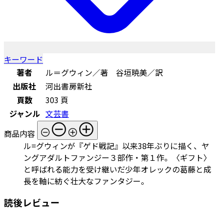
キーワード
著者
ル＝グウィン／著 谷垣暁美／訳
出版社
河出書房新社
頁数
303 頁
ジャンル
文芸書
商品内容
ル=グウィンが『ゲド戦記』以来38年ぶりに描く、ヤ
ングアダルトファンジー３部作・第１作。〈ギフト〉
と呼ばれる能力を受け継いだ少年オレックの葛藤と成
長を軸に紡ぐ壮大なファンタジー。
読後レビュー