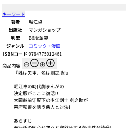
キーワード
著者
堀江卓
出版社
マンガショップ
判型
B6版並製
ジャンル
コミック・漫画
ISBNコード
9784775912461
商品内容
『姓は矢車、名は剣之助!』
堀江卓の時代劇まんがの
決定版がここに復活!!
大岡越前守配下の少年剣士 剣之助が
幕府転覆を狙う悪人と対決!
あらすじ
奉行所の同心が次々と突然死する怪事件が続発!