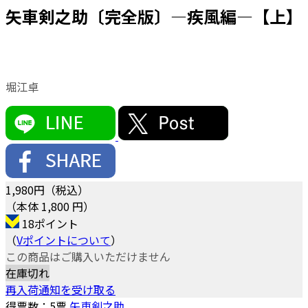
矢車剣之助〔完全版〕—疾風編—【上】
堀江卓
1,980
円（税込）
（本体 1,800 円）
18ポイント
（
Vポイントについて
）
この商品はご購入いただけません
在庫切れ
再入荷通知を受け取る
得票数：
5
票
矢車剣之助