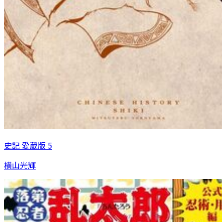
史記 愛蔵版 5
横山光輝