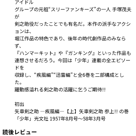
アイドル
グループの元祖“スリーファンキーズ”の一人 手塚茂夫
が
剣之助役だったことでも有名だ。本作の派手なアクシ
ョンは、
堀江作品の特色であり、後年の時代劇作品のみなら
ず、
『ハンマーキット』や『ガンキング』といった作品も
連想させるだろう。今回は「少年」連載の全エピソー
ドを
収録し、“疾風編”“迅雷編”と全6巻を二部構成とし
た。
躍動感溢れる剣之助の活躍に乞うご期待!!
初出
矢車剣之助 ―疾風編―【上】矢車剣之助 参上!! の巻
「少年」光文社 1957年8月号～58年3月号
読後レビュー