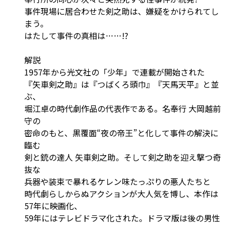
事件現場に居合わせた剣之助は、嫌疑をかけられてし
まう。
はたして事件の真相は……!?
解説
1957年から光文社の「少年」で連載が開始された
『矢車剣之助』は『つばくろ頭巾』『天馬天平』と並
ぶ、
堀江卓の時代劇作品の代表作である。名奉行 大岡越前
守の
密命のもと、黒覆面“夜の帝王”と化して事件の解決に
臨む
剣と銃の達人 矢車剣之助。そして剣之助を迎え撃つ奇
抜な
兵器や装束で暴れるケレン味たっぷりの悪人たち――と
時代劇らしからぬアクションが大人気を博し、本作は
57年に映画化、
59年にはテレビドラマ化された。ドラマ版は後の男性