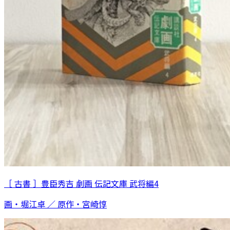
［ 古書 ］豊臣秀吉 劇画 伝記文庫 武将編4
画・堀江卓 ／ 原作・宮崎惇