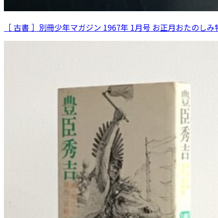
［ 古書 ］別冊少年マガジン 1967年 1月号 お正月おたのし