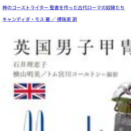
神のゴーストライター 聖書を作った古代ローマの奴隷たち
キャンディダ・モス 著 ／ 標珠実 訳