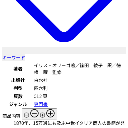
キーワード
イリス・オリーゴ著／篠田 綾子 訳／徳
著者
橋 曜 監修
出版社
白水社
判型
四六判
頁数
512 頁
ジャンル
専門書
商品内容
1870年、15万通にも及ぶ中世イタリア商人の書簡が発