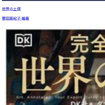
世界の土偶
譽田亜紀子 編著