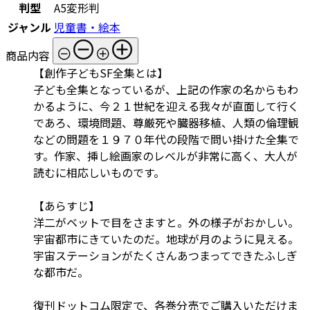
判型
A5変形判
ジャンル
児童書・絵本
商品内容
【創作子どもSF全集とは】
子ども全集となっているが、上記の作家の名からもわ
かるように、今２１世紀を迎える我々が直面して行く
であろ、環境問題、尊厳死や臓器移植、人類の倫理観
などの問題を１９７０年代の段階で問い掛けた全集で
す。作家、挿し絵画家のレベルが非常に高く、大人が
読むに相応しいものです。
【あらすじ】
洋二がベットで目をさますと。外の様子がおかしい。
宇宙都市にきていたのだ。地球が月のように見える。
宇宙ステーションがたくさんあつまってできたふしぎ
な都市だ。
復刊ドットコム限定で、各巻分売でご購入いただけま