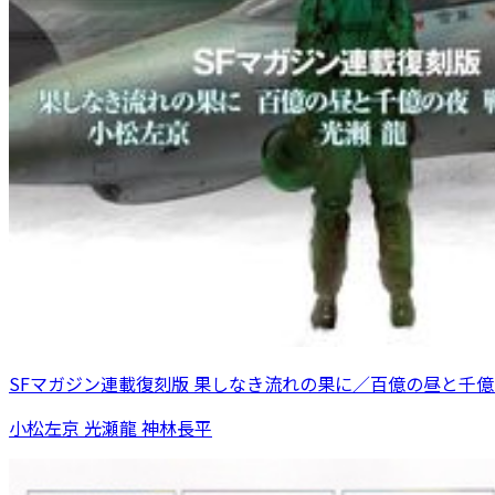
SFマガジン連載復刻版 果しなき流れの果に／百億の昼と千
小松左京 光瀬龍 神林長平