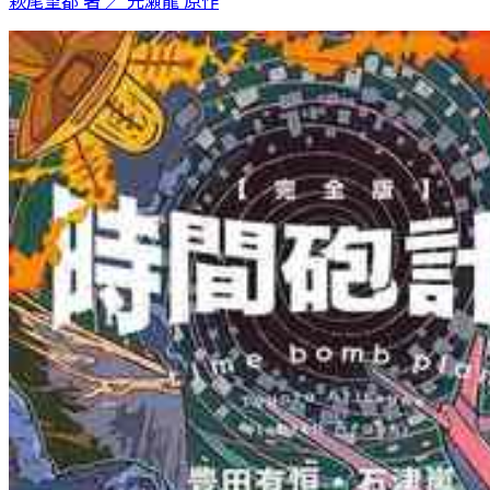
萩尾望都 著 ／ 光瀬龍 原作