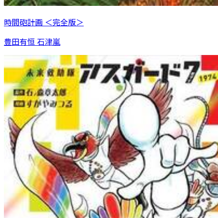
時間砲計画 ＜完全版＞
豊田有恒 石津嵐