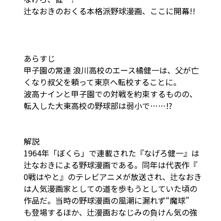
辻なおきのおくる本格派野球漫画、ここに開幕!!
あらすじ
甲子園の常連 浪川高校のエース橘健一は、父が亡
くなり叔父を頼って東京へ転校することに。
波高ナインと甲子園での対戦を約束するものの、
転入した大東高校の野球部は弱小で……!?
解説
1964年「ぼくら」で連載された『なげろ健一』は
辻なおきによる野球漫画である。同年は代表作『
0戦はやと』のテレビアニメが放送され、辻なおき
は人気漫画家としての道を歩もうとしていた頃の
作品だ。当時の野球漫画の風潮に漏れず“魔球”
も登場するほか、辻漫画おなじみの負けん気の強