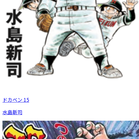
ドカベン 15
水島新司