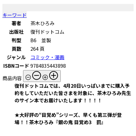
キーワード
著者
茶木ひろみ
出版社
復刊ドットコム
判型
B6 並製
頁数
264 頁
ジャンル
コミック・漫画
ISBNコード
9784835443898
商品内容
復刊ドットコムでは、4月20日いっぱいまでに購入予
約をしていただいた皆さまを対象に、茶木ひろみ先生
のサイン本でお届けいたします！！！！
★大好評の“目覚め”シリーズ、早くも第三弾が登
場！！茶木ひろみ『銀の鬼 目覚め3 罰』