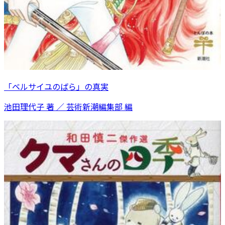
「ベルサイユのばら」の真実
池田理代子 著 ／ 芸術新潮編集部 編