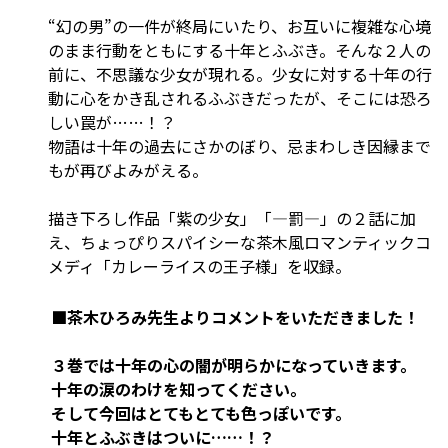
“幻の男”の一件が終局にいたり、お互いに複雑な心境
のまま行動をともにする十年とふぶき。そんな２人の
前に、不思議な少女が現れる。少女に対する十年の行
動に心をかき乱されるふぶきだったが、そこには恐ろ
しい罠が……！？
物語は十年の過去にさかのぼり、忌まわしき因縁まで
もが再びよみがえる――。
描き下ろし作品「紫の少女」「―罰―」の２話に加
え、ちょっぴりスパイシーな茶木風ロマンティックコ
メディ「カレーライスの王子様」を収録。
■茶木ひろみ先生よりコメントをいただきました！
３巻では十年の心の闇が明らかになっていきます。
十年の涙のわけを知ってください。
そして今回はとてもとても色っぽいです。
十年とふぶきはついに……！？