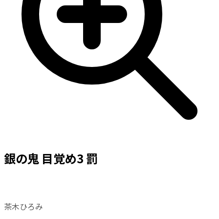
銀の鬼 目覚め3 罰
茶木ひろみ