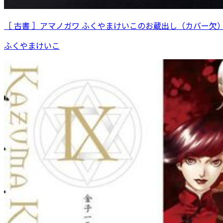
［ 古書 ］アマノガワ ふくやまけいこのお蔵出し（カバー欠
ふくやまけいこ