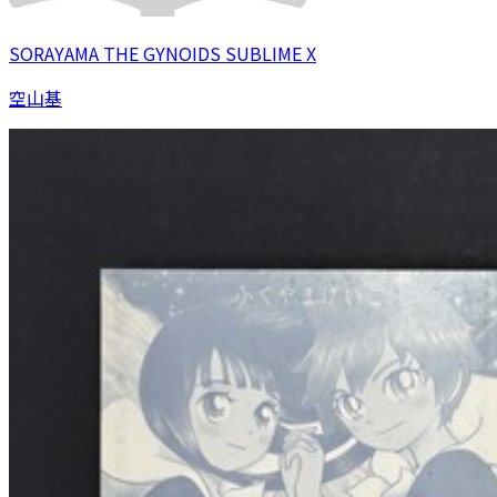
SORAYAMA THE GYNOIDS SUBLIME X
空山基