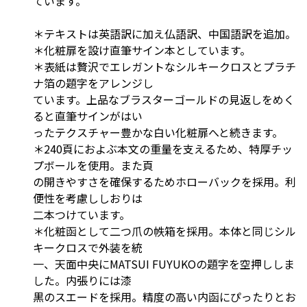
ています。
＊テキストは英語訳に加え仏語訳、中国語訳を追加。
＊化粧扉を設け直筆サイン本としています。
＊表紙は贅沢でエレガントなシルキークロスとプラチ
ナ箔の題字をアレンジし
ています。上品なブラスターゴールドの見返しをめく
ると直筆サインがはい
ったテクスチャー豊かな白い化粧扉へと続きます。
＊240頁におよぶ本文の重量を支えるため、特厚チッ
プボールを使用。また頁
の開きやすさを確保するためホローバックを採用。利
便性を考慮ししおりは
二本つけています。
＊化粧函として二つ爪の帙箱を採用。本体と同じシル
キークロスで外装を統
一、天面中央にMATSUI FUYUKOの題字を空押ししま
した。内張りには漆
黒のスエードを採用。精度の高い内函にぴったりとお