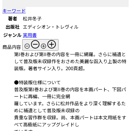
キーワード
著者
松井冬子
出版社
エディシオン・トレヴィル
ジャンル
実用書
商品内容
第I巻および第II巻の内容を一冊に網羅。さらに補遺と
して普及版未収録作をおさめた美麗な函入り上製の特
装版。著者サイン入り。200頁超。
●特装版仕様について
普及版第I巻および第II巻の内容を本画パート、下図パ
ートに再編、一冊に完全網
羅しています。さらに松井作品をより深く理解するた
めに補遺として普及版未収録の
貴重な習作群を収録。尚、本画パートは本文用紙をす
べて高級紙にアップグレイドし