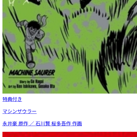
特典付き
マシンザウラー
永井豪 原作 ／ 石川賢 桜多吾作 作画