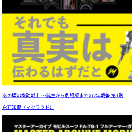
あの頃の機動戦士 ～誕生から劇場版までの2年戦争 第3刷
白石知聖（マクラウド）