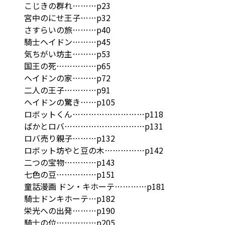
こじきの群れ………p23
宮中のにせ王子……p32
さすらいの旅………p40
騎士ヘイドン………p45
気ちがい坊主………p53
国王の死……………p65
ヘイドンの家………p72
二人の王子…………p91
ヘイドンの驚き……p105
ロボットくん………………………p118
ばかとロバ…………………………p131
ロバ売り親子………p132
ロボット坊やと豆の木……………p142
二つの宝物…………p143
七色の豆……………p151
童話漫画 ドン・キホーテ…………p181
騎士ドンキホーテ…p182
栄光への出発………p190
騎士の位……………p205