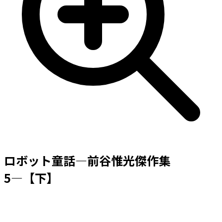
ロボット童話―前谷惟光傑作集
5―【下】