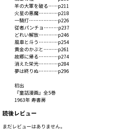
羊の大軍を破る……p211
火星の悪魔…………p218
一騎打………………p226
従者パンチョ………p237
どれい解放…………p246
風車と斗う…………p254
黄金のかぶと………p261
故郷に帰る…………p274
消えた栄光…………p284
夢は終りぬ…………p296
初出
『童話漫画』全5巻
1963年 寿書房
読後レビュー
まだレビューはありません。