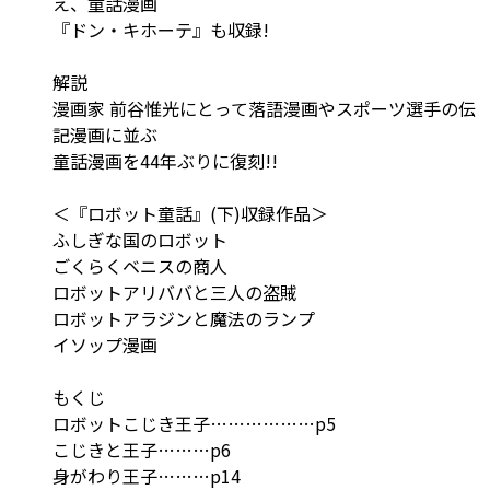
え、童話漫画
『ドン・キホーテ』も収録!
解説
漫画家 前谷惟光にとって落語漫画やスポーツ選手の伝
記漫画に並ぶ
童話漫画を44年ぶりに復刻!!
＜『ロボット童話』(下)収録作品＞
ふしぎな国のロボット
ごくらくベニスの商人
ロボットアリババと三人の盗賊
ロボットアラジンと魔法のランプ
イソップ漫画
もくじ
ロボットこじき王子………………p5
こじきと王子………p6
身がわり王子………p14