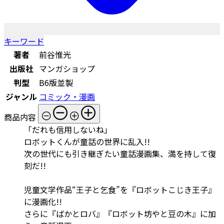
キーワード
著者
前谷惟光
出版社
マンガショップ
判型
B6版並製
ジャンル
コミック・漫画
商品内容
「だれも信用しないね」
ロボットくんが童話の世界に乱入!!
次の世代にも引き継ぎたい童話漫画集、満を持して復
刻だ!!
児童文学作品“王子と乞食”を『ロボットこじき王子』
に漫画化!!
さらに『ばかとロバ』『ロボット坊やと豆の木』に加