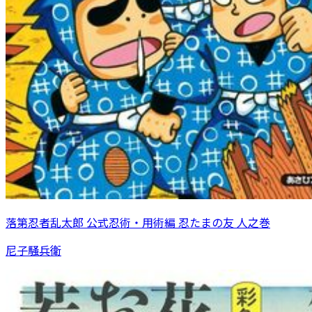
落第忍者乱太郎 公式忍術・用術編 忍たまの友 人之巻
尼子騒兵衛