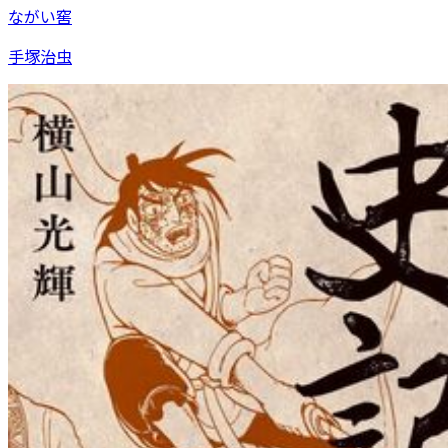
ながい窖
手塚治虫