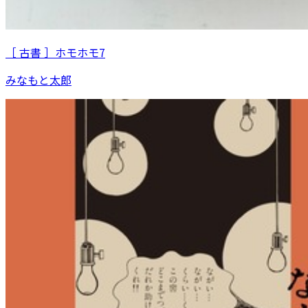
［ 古書 ］ホモホモ7
みなもと太郎