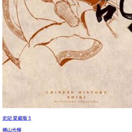
史記 愛蔵版 5
横山光輝