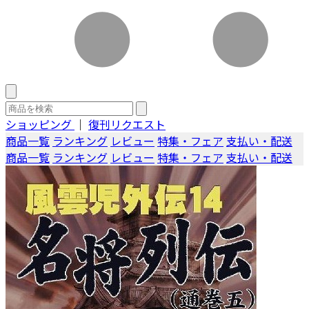
ショッピング
｜
復刊リクエスト
商品一覧
ランキング
レビュー
特集・フェア
支払い・配送
商品一覧
ランキング
レビュー
特集・フェア
支払い・配送