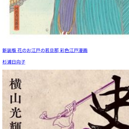
新装版 花のお江戸の若旦那 彩色江戸漫画
杉浦日向子