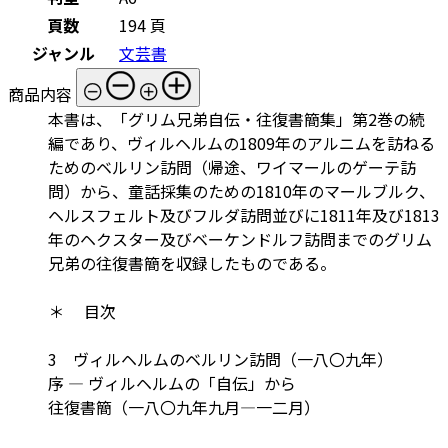
頁数
194 頁
ジャンル
文芸書
商品内容
本書は、「グリム兄弟自伝・往復書簡集」第2巻の続
編であり、ヴィルヘルムの1809年のアルニムを訪ねる
ためのベルリン訪問（帰途、ワイマールのゲーテ訪
問）から、童話採集のための1810年のマールブルク、
ヘルスフェルト及びフルダ訪問並びに1811年及び1813
年のヘクスター及びベーケンドルフ訪問までのグリム
兄弟の往復書簡を収録したものである。
＊ 目次
3 ヴィルヘルムのベルリン訪問（一八〇九年）
序 ― ヴィルヘルムの「自伝」から
往復書簡（一八〇九年九月―一二月）