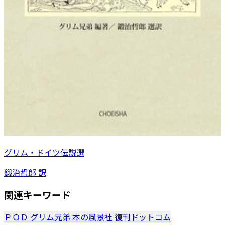
グリム・ドイツ伝説選
鍛治哲郎 訳
関連キーワード
ＰＯＤ
グリム兄弟
本の風景社
復刊ドットコム