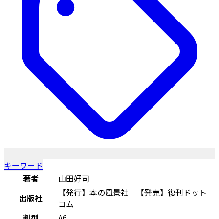
キーワード
著者
山田好司
【発行】本の風景社 【発売】復刊ドット
出版社
コム
判型
A6