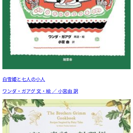
白雪姫と七人の小人
ワンダ・ガアグ 文・絵 ／ 小宮由 訳