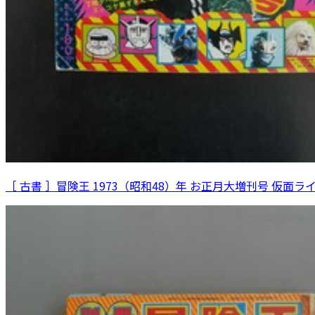
［ 古書 ］冒険王 1973（昭和48）年 お正月大増刊号 仮面