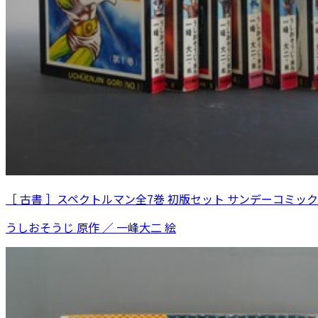
［ 古書 ］スペクトルマン全7巻 初版セット サンデーコミッ
うしおそうじ 原作 ／ 一峰大二 絵