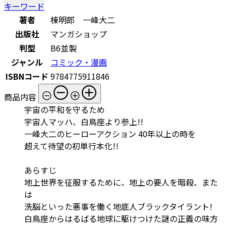
キーワード
著者
棟明郎 一峰大二
出版社
マンガショップ
判型
B6並製
ジャンル
コミック・漫画
ISBNコード
9784775911846
商品内容
宇宙の平和を守るため
宇宙人マッハ、白鳥座より参上!!
一峰大二のヒーローアクション 40年以上の時を
超えて待望の初単行本化!!
あらすじ
地上世界を征服するために、地上の要人を暗殺、また
は
洗脳といった悪事を働く地底人ブラックタイラント!
白鳥座からはるばる地球に駆けつけた謎の正義の味方