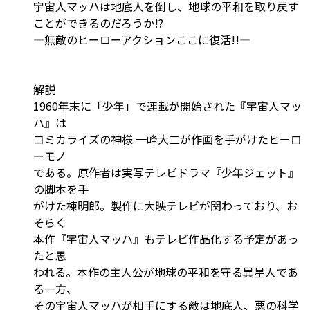
宇宙人マッハは地底人を倒し、地球の平和を取り戻す
ことができるのだろうか!?
―無敵のヒーローアクションここに復活!!―
解説
1960年末に「少年」で連載が開始された『宇宙人マッ
ハ』は
コミカライズの神様 一峰大二が作画を手がけたヒーロ
ーモノ
である。原作者は実写テレビドラマ『少年ジェット』
の脚本を手
がけた棟明郎。製作に大映テレビが関わっており、お
そらく
本作『宇宙人マッハ』もテレビ作品化する予定があっ
たと思
われる。本作の主人公が地球の平和を守る異星人であ
る一方、
その宇宙人マッハが相手にする敵は地底人、悪の科学