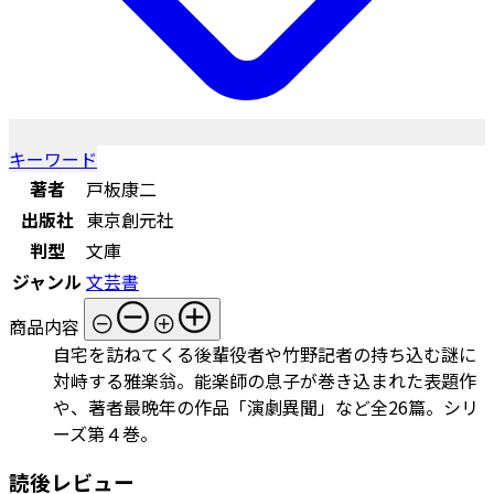
キーワード
著者
戸板康二
出版社
東京創元社
判型
文庫
ジャンル
文芸書
商品内容
自宅を訪ねてくる後輩役者や竹野記者の持ち込む謎に
対峙する雅楽翁。能楽師の息子が巻き込まれた表題作
や、著者最晩年の作品「演劇異聞」など全26篇。シリ
ーズ第４巻。
読後レビュー