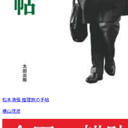
松本清張 推理旅の手帖
横山茂彦