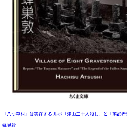
「八つ墓村」は実在する ルポ「津山三十人殺し」と「落武者
蜂巣敦