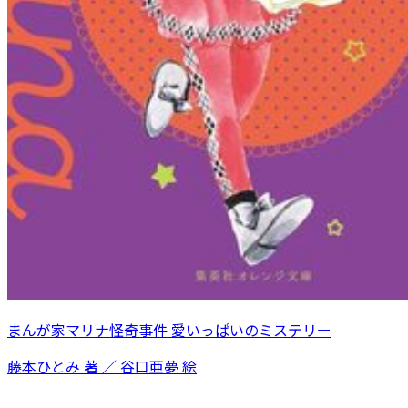
まんが家マリナ怪奇事件 愛いっぱいのミステリー
藤本ひとみ 著 ／ 谷口亜夢 絵