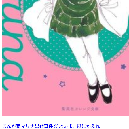
まんが家マリナ黒鈴事件 愛よいま、風にかえれ