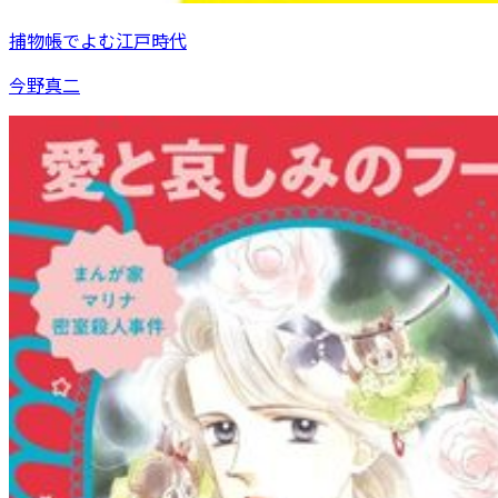
捕物帳でよむ江戸時代
今野真二