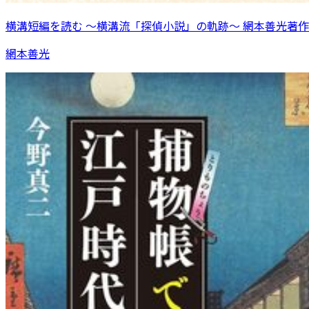
横溝短編を読む 〜横溝流「探偵小説」の軌跡〜 網本善光著作
網本善光