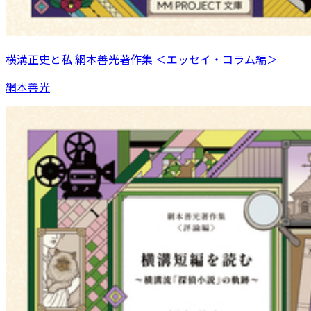
横溝正史と私 網本善光著作集 ＜エッセイ・コラム編＞
網本善光