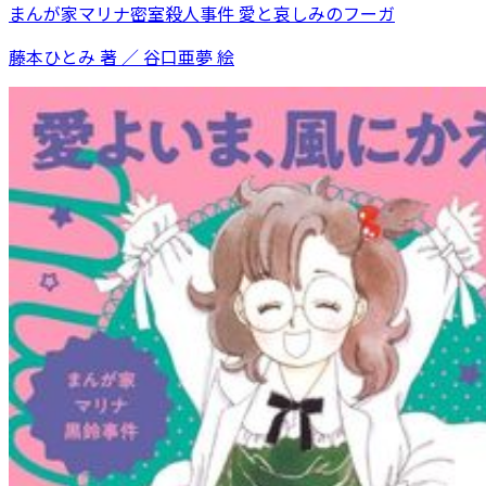
まんが家マリナ密室殺人事件 愛と哀しみのフーガ
藤本ひとみ 著 ／ 谷口亜夢 絵