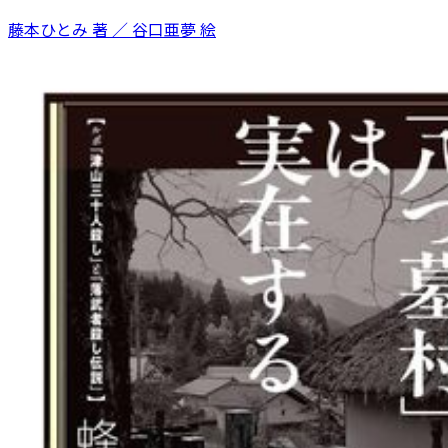
藤本ひとみ 著 ／ 谷口亜夢 絵