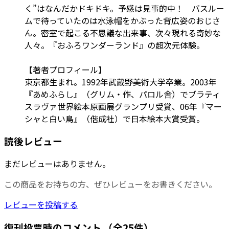
く”はなんだかドキドキ。予感は見事的中！ バスルー
ムで待っていたのは水泳帽をかぶった背広姿のおじさ
ん。密室で起こる不思議な出来事、次々現れる奇妙な
人々。『おふろワンダーランド』の超次元体験。
【著者プロフィール】
東京都生まれ。1992年武蔵野美術大学卒業。2003年
『あめふらし』（グリム・作、パロル舎）でブラティ
スラヴァ世界絵本原画展グランプリ受賞、06年『マー
シャと白い鳥』（偕成社）で日本絵本大賞受賞。
読後レビュー
まだレビューはありません。
この商品をお持ちの方、ぜひレビューをお書きください。
レビューを投稿する
復刊投票時のコメント
（全25件）