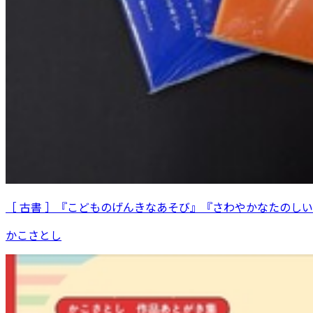
［ 古書 ］『こどものげんきなあそび』『さわやかなたのし
かこさとし