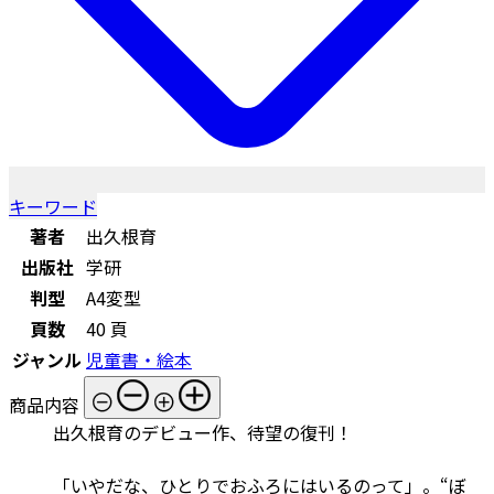
キーワード
著者
出久根育
出版社
学研
判型
A4変型
頁数
40 頁
ジャンル
児童書・絵本
商品内容
出久根育のデビュー作、待望の復刊！
「いやだな、ひとりでおふろにはいるのって」。“ぼ