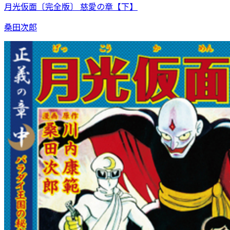
月光仮面〔完全版〕 慈愛の章【下】
桑田次郎