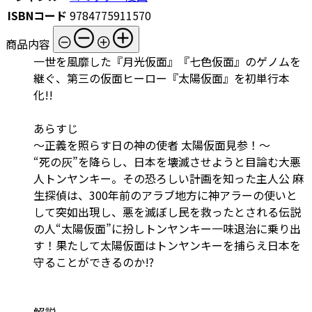
ISBNコード
9784775911570
商品内容
一世を風靡した『月光仮面』『七色仮面』のゲノムを
継ぐ、第三の仮面ヒーロー『太陽仮面』を初単行本
化!!
あらすじ
～正義を照らす日の神の使者 太陽仮面見参！～
“死の灰”を降らし、日本を壊滅させようと目論む大悪
人トンヤンキー。その恐ろしい計画を知った主人公 麻
生探偵は、300年前のアラブ地方に神アラーの使いと
して突如出現し、悪を滅ぼし民を救ったとされる伝説
の人“太陽仮面”に扮しトンヤンキー一味退治に乗り出
す！果たして太陽仮面はトンヤンキーを捕らえ日本を
守ることができるのか!?
解説