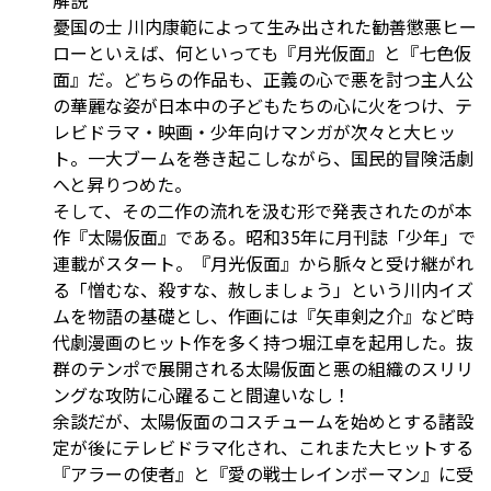
憂国の士 川内康範によって生み出された勧善懲悪ヒー
ローといえば、何といっても『月光仮面』と『七色仮
面』だ。どちらの作品も、正義の心で悪を討つ主人公
の華麗な姿が日本中の子どもたちの心に火をつけ、テ
レビドラマ・映画・少年向けマンガが次々と大ヒッ
ト。一大ブームを巻き起こしながら、国民的冒険活劇
へと昇りつめた。
そして、その二作の流れを汲む形で発表されたのが本
作『太陽仮面』である。昭和35年に月刊誌「少年」で
連載がスタート。『月光仮面』から脈々と受け継がれ
る「憎むな、殺すな、赦しましょう」という川内イズ
ムを物語の基礎とし、作画には『矢車剣之介』など時
代劇漫画のヒット作を多く持つ堀江卓を起用した。抜
群のテンポで展開される太陽仮面と悪の組織のスリリ
ングな攻防に心躍ること間違いなし！
余談だが、太陽仮面のコスチュームを始めとする諸設
定が後にテレビドラマ化され、これまた大ヒットする
『アラーの使者』と『愛の戦士レインボーマン』に受