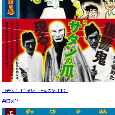
月光仮面〔完全版〕正義の章【中】
桑田次郎