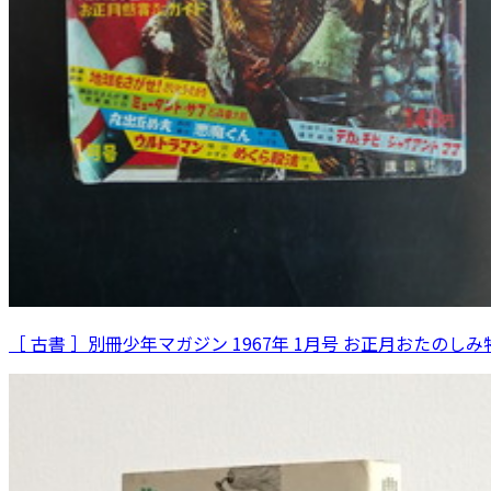
［ 古書 ］別冊少年マガジン 1967年 1月号 お正月おたのし