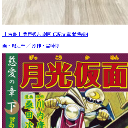
［ 古書 ］豊臣秀吉 劇画 伝記文庫 武将編4
画・堀江卓 ／ 原作・宮崎惇