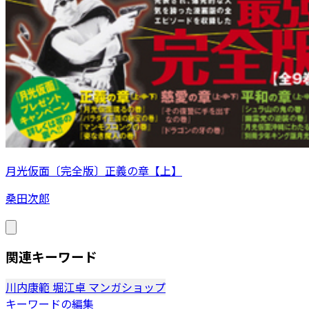
月光仮面〔完全版〕正義の章【上】
桑田次郎
関連キーワード
川内康範
堀江卓
マンガショップ
キーワードの編集