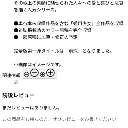
その極上の笑顔に魅せられた人々への愛と喜びと悲哀
を描く人気シリーズ。
●単行本未収録作品を含む「観用少女」全作品を収録
●雑誌掲載時のカラー原稿を完全収録
●一部原稿に加筆・修正の予定
完全版第一弾タイトルは「明珠」となりました。
※画像はイメージです。
関連情報
読後レビュー
まだレビューはありません。
この商品をお持ちの方、ぜひレビューをお書きください。