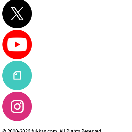
© 2000-2026 fukkan.com. All Rights Reserved.