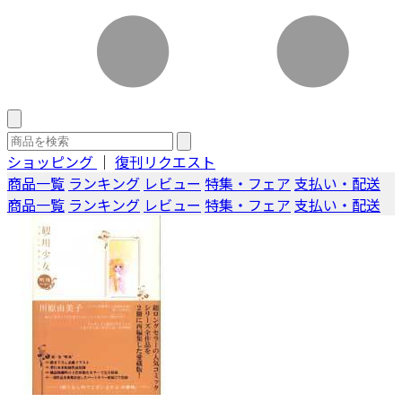
ショッピング
｜
復刊リクエスト
商品一覧
ランキング
レビュー
特集・フェア
支払い・配送
商品一覧
ランキング
レビュー
特集・フェア
支払い・配送