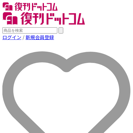
ログイン
/
新規会員登録