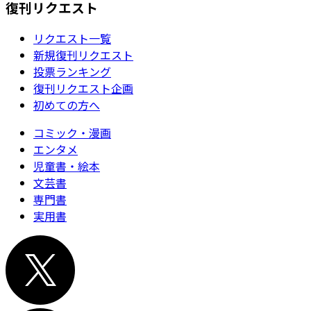
復刊リクエスト
リクエスト一覧
新規復刊リクエスト
投票ランキング
復刊リクエスト企画
初めての方へ
コミック・漫画
エンタメ
児童書・絵本
文芸書
専門書
実用書