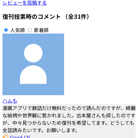
レビューを投稿する
復刊投票時のコメント
（全31件）
人気順
新着順
ハムも
漫画アプリで数話だけ無料だったので読んだのですが、綺麗
な絵柄や世界観に惹かれました。古本屋さんも探したのです
が、中々見つからないため復刊を希望してます。どうしても
全話読みたいです。お願いします。
Good
(2)