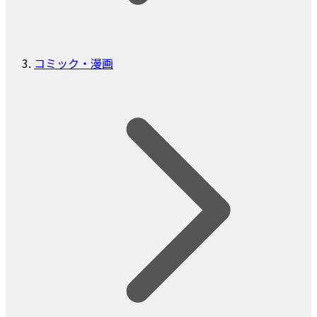
コミック・漫画