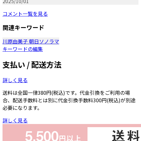
2025/10/01
コメント一覧を見る
関連キーワード
川原由美子
朝日ソノラマ
キーワードの編集
支払い / 配送方法
詳しく見る
送料は全国一律380円(税込)です。代金引換をご利用の場
合、配送手数料とは別に代金引換手数料300円(税込)が別途
必要になります。
詳しく見る