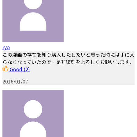
ryo
この漫画の存在を知り購入したしたいと思った時には手に入
らなくなっていたので…是非復刻をよろしくお願いします。
Good
(2)
2016/01/07