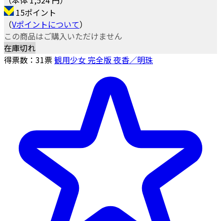
15ポイント
（
Vポイントについて
）
この商品はご購入いただけません
在庫切れ
得票数：
31
票
観用少女 完全版 夜香／明珠