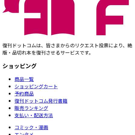
復刊ドットコムは、皆さまからのリクエスト投票により、絶
版・品切れ本を復刊させるサービスです。
ショッピング
商品一覧
ショッピングカート
予約商品
復刊ドットコム発行書籍
販売ランキング
支払い・配送方法
コミック・漫画
エンタメ