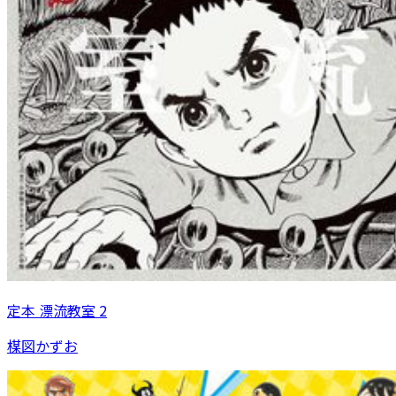
定本 漂流教室 2
楳図かずお