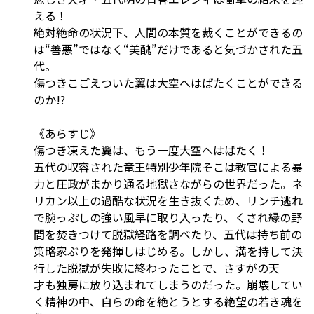
える！
絶対絶命の状況下、人間の本質を裁くことができるの
は“善悪”ではなく“美醜”だけであると気づかされた五
代。
傷つきこごえついた翼は大空へはばたくことができる
のか!?
《あらすじ》
傷つき凍えた翼は、もう一度大空へはばたく！
五代の収容された竜王特別少年院――そこは教官による暴
力と圧政がまかり通る地獄さながらの世界だった。ネ
リカン以上の過酷な状況を生き抜くため、リンチ逃れ
で腕っぷしの強い風早に取り入ったり、くされ縁の野
間を焚きつけて脱獄経路を調べたり、五代は持ち前の
策略家ぶりを発揮しはじめる。しかし、満を持して決
行した脱獄が失敗に終わったことで、さすがの天
才も独房に放り込まれてしまうのだった。崩壊してい
く精神の中、自らの命を絶とうとする絶望の若き魂を