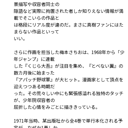
景描写や収容者同士の
隠語など実際に拘置された者しか知りえない情報が満
載でそこいらの作品と
は格段にリアル度が違のだ。まさに真樹ファンにはた
まらない作品といって
いい。
さらに作画を担当した梅本さちおは、1968年から「少
年ジャンプ」に連載
した『くじら大吾』が注目を集め、『とべない翼』の
数カ月後に始まった
『アパッチ野球軍』が大ヒット。漫画家として頂点を
迎えつつある時期だ
った。その荒々しい中にも緊張感溢れる独特のタッチ
が、少年院収容者の
屈折した心情をみごとに描ききっている。
1971年当時、某出版社から全4巻で単行本化される予
定が、なぜか1巻しか