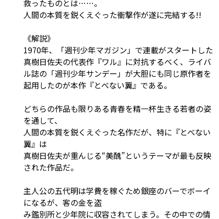
救ったものとは……。
人間の本質を鋭くえぐった衝撃作が遂に完結する!!
《解説》
1970年、「週刊少年マガジン」で連載がスタートした
真樹日佐夫の代表作『ワル』に対抗するべく、ライバ
ル誌の「週刊少年サンデー」が大胆にも同じ原作者を
起用したのが本作――『とべない翼』である。
どちらの作品も限りある青春を精一杯生きる若者の姿
を通して、
人間の本質を鋭くえぐった名作だが、特に『とべない
翼』は
真樹日佐夫が重んじる“美醜”というテーマが最も反映
された作品だ。
主人公の五代明は学費を稼ぐため銀座のバーでボーイ
になるが、客の金を盗
み鑑別所と少年院に収容されてしまう。その中での情