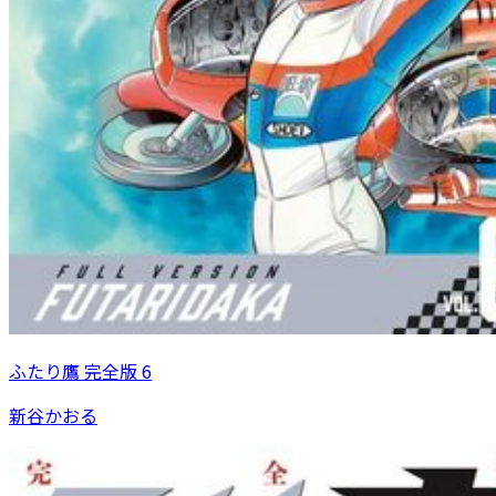
ふたり鷹 完全版 6
新谷かおる