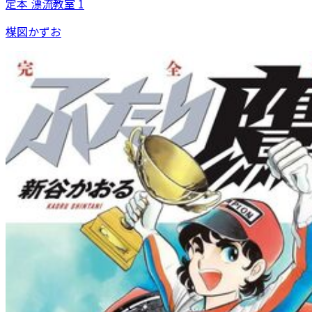
定本 漂流教室 1
楳図かずお