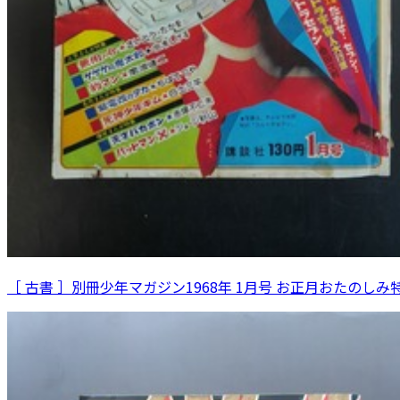
［ 古書 ］別冊少年マガジン1968年 1月号 お正月おたのしみ