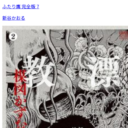
ふたり鷹 完全版 7
新谷かおる