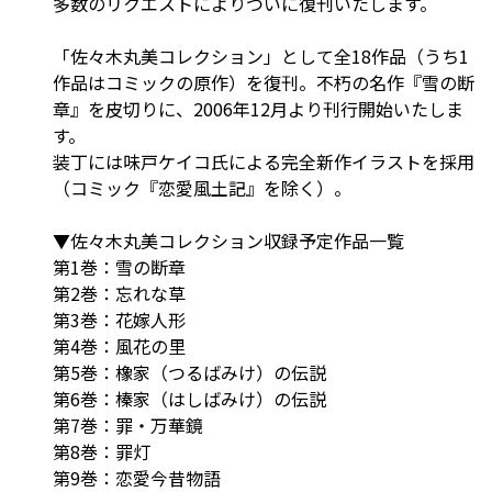
多数のリクエストによりついに復刊いたします。
「佐々木丸美コレクション」として全18作品（うち1
作品はコミックの原作）を復刊。不朽の名作『雪の断
章』を皮切りに、2006年12月より刊行開始いたしま
す。
装丁には味戸ケイコ氏による完全新作イラストを採用
（コミック『恋愛風土記』を除く）。
▼佐々木丸美コレクション収録予定作品一覧
第1巻：雪の断章
第2巻：忘れな草
第3巻：花嫁人形
第4巻：風花の里
第5巻：橡家（つるばみけ）の伝説
第6巻：榛家（はしばみけ）の伝説
第7巻：罪・万華鏡
第8巻：罪灯
第9巻：恋愛今昔物語