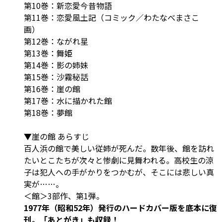
第10巻：新恋愛今昔物語
第11巻：恋愛風土記（コミック／わたなべまさこ
画）
第12巻：ながれ星
第13巻：舞姫
第14巻：影の姉妹
第15巻：沙霧秘話
第16巻：崖の館
第17巻：水に描かれた館
第18巻：夢館
▼崖の館 あらすじ
百人浜の館で美しい従姉が死んだ。数年後、館を訪れ
たいとこたちが次々と惨劇に見舞われる。高校生の涼
子は犯人への手がかりをつかむが、そこには悲しい真
実が……。
＜館＞3部作、第1弾。
1977年（昭和52年）発行のハードカバー版を底本に復
刊。「あとがき」も収録！