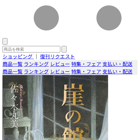
ショッピング
｜
復刊リクエスト
商品一覧
ランキング
レビュー
特集・フェア
支払い・配送
商品一覧
ランキング
レビュー
特集・フェア
支払い・配送