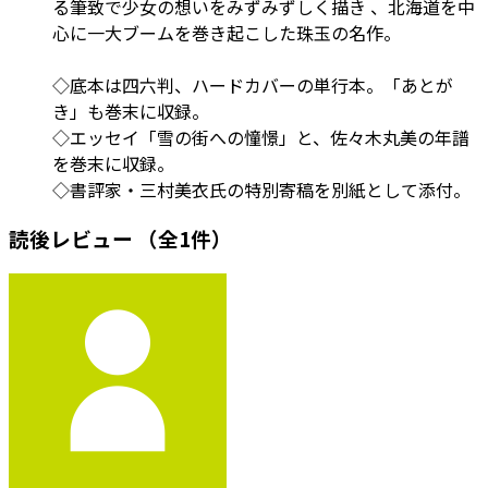
る筆致で少女の想いをみずみずしく描き 、北海道を中
心に一大ブームを巻き起こした珠玉の名作。
◇底本は四六判、ハードカバーの単行本。「あとが
き」も巻末に収録。
◇エッセイ「雪の街への憧憬」と、佐々木丸美の年譜
を巻末に収録。
◇書評家・三村美衣氏の特別寄稿を別紙として添付。
読後レビュー
（全1件）