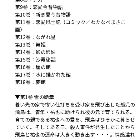
第9巻：恋愛今昔物語
第10巻：新恋愛今昔物語
第11巻：恋愛風土記（コミック／わたなべまさこ
画）
第12巻：ながれ星
第13巻：舞姫
第14巻：影の姉妹
第15巻：沙霧秘話
第16巻：崖の館
第17巻：水に描かれた館
第18巻：夢館
▼第1巻 雪の断章
養い先の家で惨い仕打ちを受け家を飛び出した孤児の
飛鳥は、青年・祐也に助けられ彼の元で育てられる。
育ての親である祐也への愛を、飛鳥はひそかに募らせ
ていく。そしてある日、殺人事件が発生したことから
飛鳥と祐也の運命は大きく動き出す・・・。情感溢れ