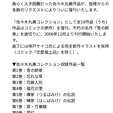
長らく入手困難だった佐々木丸美作品が、皆様からの
多数のリクエストによりついに復刊いたします。
「佐々木丸美コレクション」として全18作品（うち1
作品はコミックの原作）を復刊。不朽の名作『雪の断
章』を皮切りに、2006年12月より刊行開始いたしま
す。
装丁には味戸ケイコ氏による完全新作イラストを採用
（コミック『恋愛風土記』を除く）。
▼佐々木丸美コレクション収録作品一覧
第1巻：雪の断章
第2巻：忘れな草
第3巻：花嫁人形
第4巻：風花の里
第5巻：橡家（つるばみけ）の伝説
第6巻：榛家（はしばみけ）の伝説
第7巻：罪・万華鏡
第8巻：罪灯