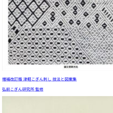
増補改訂版 津軽こぎん刺し 技法と図案集
弘前こぎん研究所 監修