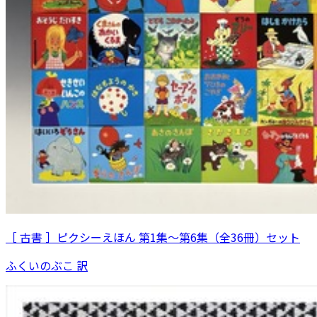
［ 古書 ］ピクシーえほん 第1集〜第6集（全36冊）セット
ふくいのぶこ 訳