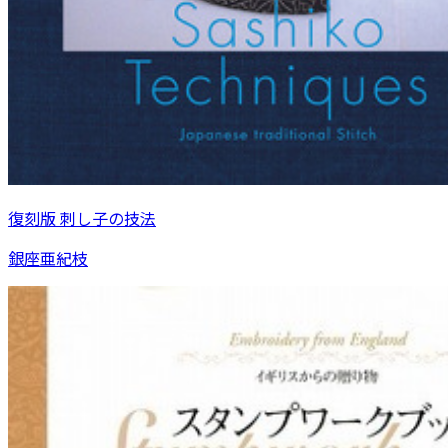
復刻版 刺し子の技法
銀座亜紀枝