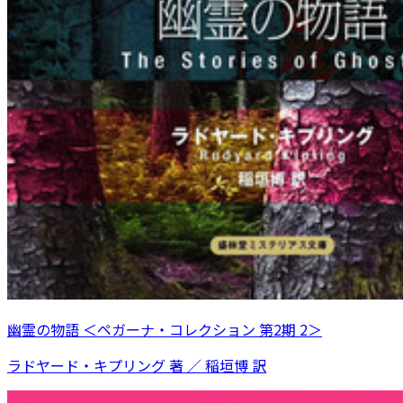
幽霊の物語 ＜ペガーナ・コレクション 第2期 2＞
ラドヤード・キプリング 著 ／ 稲垣博 訳