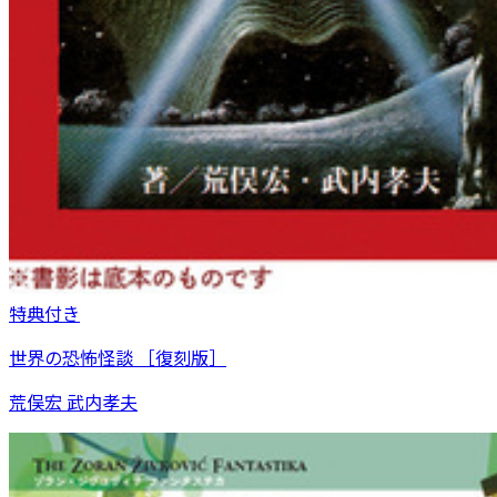
特典付き
世界の恐怖怪談 ［復刻版］
荒俣宏 武内孝夫