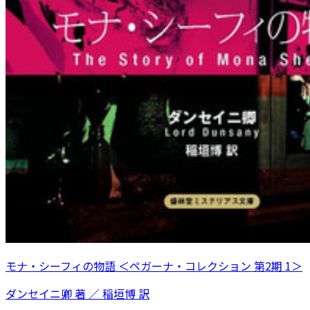
モナ・シーフィの物語 ＜ペガーナ・コレクション 第2期 1＞
ダンセイニ卿 著 ／ 稲垣博 訳