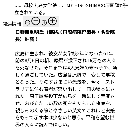
い。母校広島女学院に、MY HIROSHIMAの原画碑が建
立されている。
関連情報
日野原重明氏（聖路加国際病院理事長・名誉院
長）推薦！
広島に生まれ、彼女が女学校2年になった61年
前の8月6日の朝、原爆が投下され16万もの人々
を死なせた。それまでは4人兄妹の末っ子で、楽
しく過ごしていた。広島は原爆で一変して地獄
となった。そのすさまじい光景を、今オースト
ラリアに住む著者が思い出して一冊の絵本にさ
れた。原子爆弾投下が広島を一瞬にして荒廃さ
せ、おびただしい数の死をもたらした事実を、
親しみのある絵とやさしい英文でこれほど実感
をもって示す本は少ないと思う。平和を望む世
界の人々に読んでほしい。