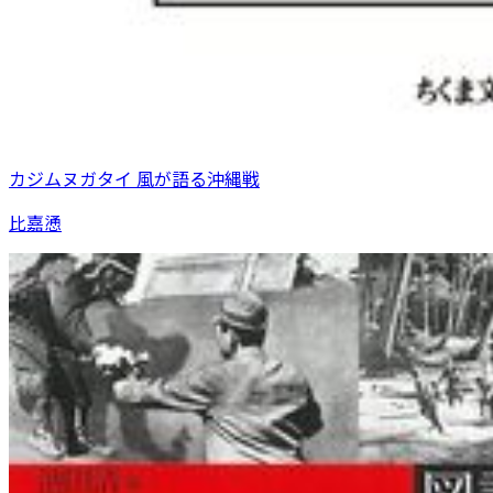
カジムヌガタイ 風が語る沖縄戦
比嘉慂