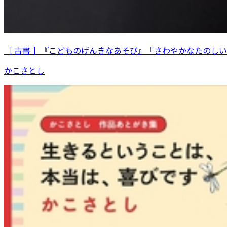
［ 古書 ］『こどものげんきなあそび』『さわやかなたのし
かこさとし