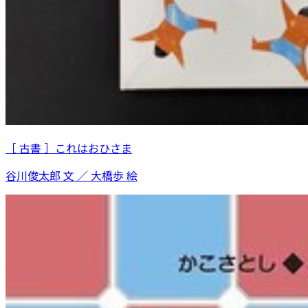
［ 古書 ］これはおひさま
谷川俊太郎 文 ／ 大橋歩 絵