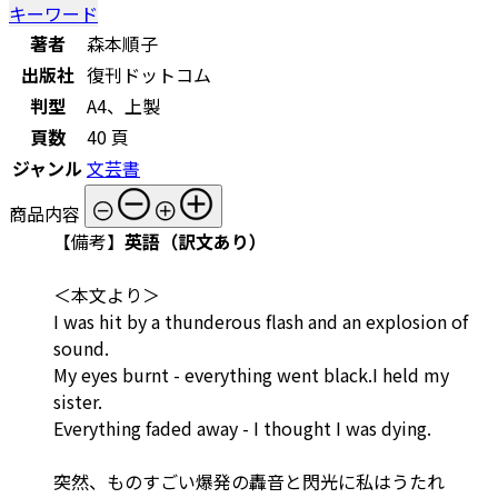
キーワード
著者
森本順子
出版社
復刊ドットコム
判型
A4、上製
頁数
40 頁
ジャンル
文芸書
商品内容
【備考】
英語（訳文あり）
＜本文より＞
I was hit by a thunderous flash and an explosion of
sound.
My eyes burnt - everything went black.I held my
sister.
Everything faded away - I thought I was dying.
突然、ものすごい爆発の轟音と閃光に私はうたれ