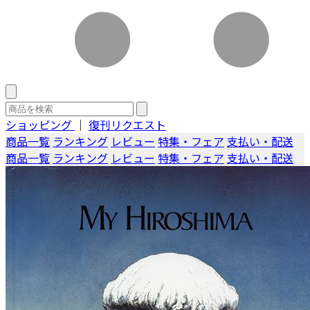
ショッピング
｜
復刊リクエスト
商品一覧
ランキング
レビュー
特集・フェア
支払い・配送
商品一覧
ランキング
レビュー
特集・フェア
支払い・配送