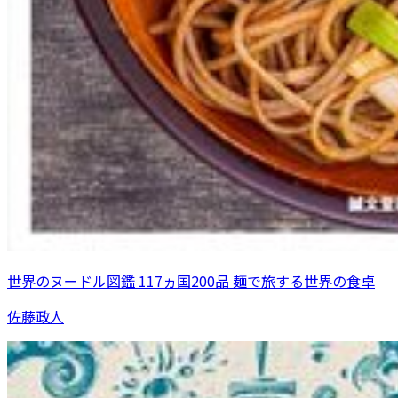
世界のヌードル図鑑 117ヵ国200品 麺で旅する世界の食卓
佐藤政人