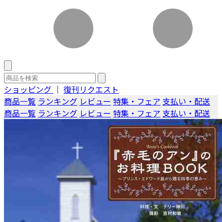
ショッピング
｜
復刊リクエスト
商品一覧
ランキング
レビュー
特集・フェア
支払い・配送
商品一覧
ランキング
レビュー
特集・フェア
支払い・配送