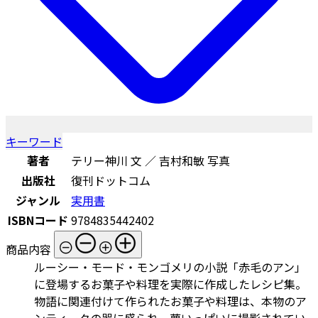
キーワード
著者
テリー神川 文 ／ 吉村和敏 写真
出版社
復刊ドットコム
ジャンル
実用書
ISBNコード
9784835442402
商品内容
ルーシー・モード・モンゴメリの小説「赤毛のアン」
に登場するお菓子や料理を実際に作成したレシピ集。
物語に関連付けて作られたお菓子や料理は、本物のア
ンティークの器に盛られ、夢いっぱいに撮影されてい