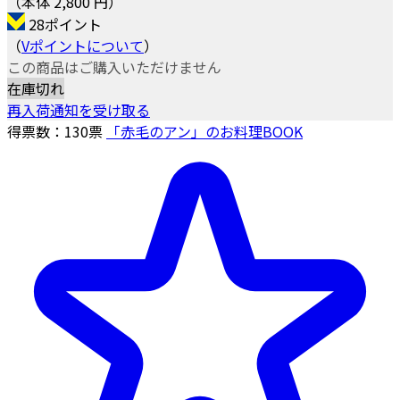
（本体 2,800 円）
28ポイント
（
Vポイントについて
）
この商品はご購入いただけません
在庫切れ
再入荷通知を受け取る
得票数：
130
票
「赤毛のアン」のお料理BOOK