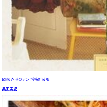
図説 赤毛のアン 増補新装版
奥田実紀