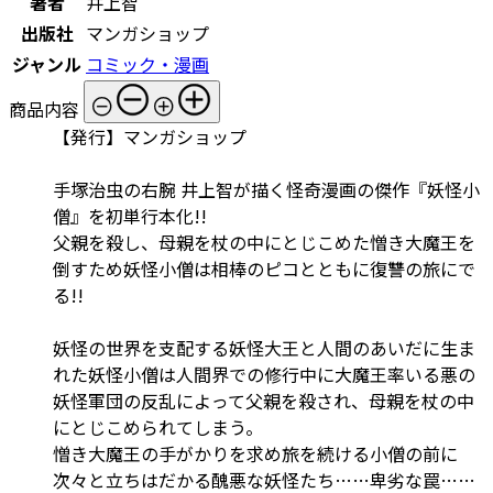
著者
井上智
出版社
マンガショップ
ジャンル
コミック・漫画
商品内容
【発行】マンガショップ
手塚治虫の右腕 井上智が描く怪奇漫画の傑作『妖怪小
僧』を初単行本化!!
父親を殺し、母親を杖の中にとじこめた憎き大魔王を
倒すため妖怪小僧は相棒のピコとともに復讐の旅にで
る!!
妖怪の世界を支配する妖怪大王と人間のあいだに生ま
れた妖怪小僧は人間界での修行中に大魔王率いる悪の
妖怪軍団の反乱によって父親を殺され、母親を杖の中
にとじこめられてしまう。
憎き大魔王の手がかりを求め旅を続ける小僧の前に
次々と立ちはだかる醜悪な妖怪たち……卑劣な罠……