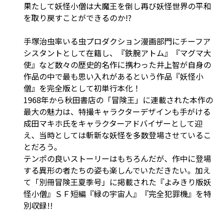
果たして妖怪小僧は大魔王を倒し再び妖怪世界の平和
を取り戻すことができるのか!?
手塚治虫率いる虫プロダクション漫画部門にチーフア
シスタントとして在籍し、『鉄腕アトム』『マグマ大
使』など数々の歴史的名作に携わった井上智が自身の
作品の中で最も思い入れがあるという作品『妖怪小
僧』を完全版として初単行本化！
1968年から秋田書店の「冒険王」に連載された本作の
最大の魅力は、特撮キャラクターデザインも手がける
成田マキホ氏をキャラクターアドバイザーとして迎
え、当時としては斬新な妖怪を多数登場させているこ
とだろう。
テンポの良いストーリーはもちろんだが、作中に登場
する異形の者たちの姿も楽しんでいただきたい。加え
て「別冊冒険王夏季号」に掲載された『よみきり版妖
怪小僧』ＳＦ短編『緑の宇宙人』『完全犯罪機』を特
別収録!!