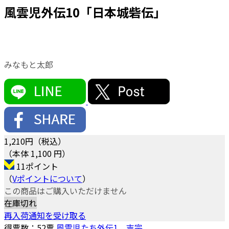
風雲児外伝10「日本城砦伝」
みなもと太郎
1,210
円（税込）
（本体 1,100 円）
11ポイント
（
Vポイントについて
）
この商品はご購入いただけません
在庫切れ
再入荷通知を受け取る
得票数：
52
票
風雲児たち外伝1 吉宗