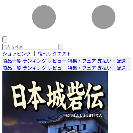
ショッピング
｜
復刊リクエスト
商品一覧
ランキング
レビュー
特集・フェア
支払い・配送
商品一覧
ランキング
レビュー
特集・フェア
支払い・配送