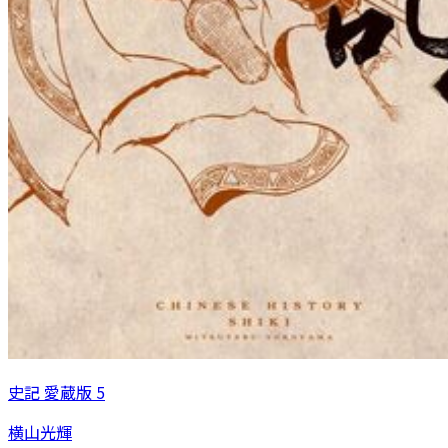
史記 愛蔵版 5
横山光輝