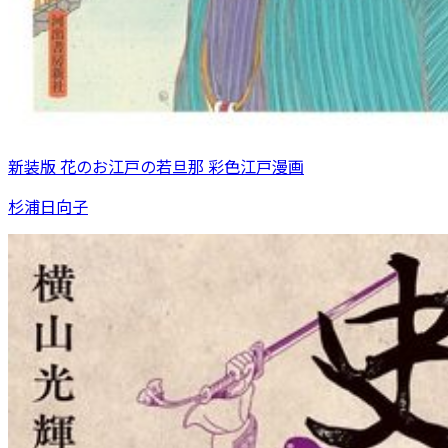
新装版 花のお江戸の若旦那 彩色江戸漫画
杉浦日向子