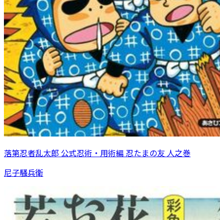
落第忍者乱太郎 公式忍術・用術編 忍たまの友 人之巻
尼子騒兵衛