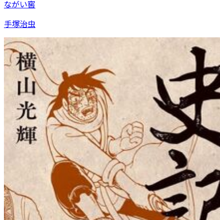
ながい窖
手塚治虫