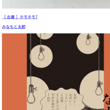
［ 古書 ］ホモホモ7
みなもと太郎