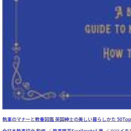
執事のマナーと教養図鑑 英国紳士の美しい暮らしかた 50Topi
全日本執事協会 監修 ／ 執事喫茶Swallowtail 著 ／ ツツイモモ