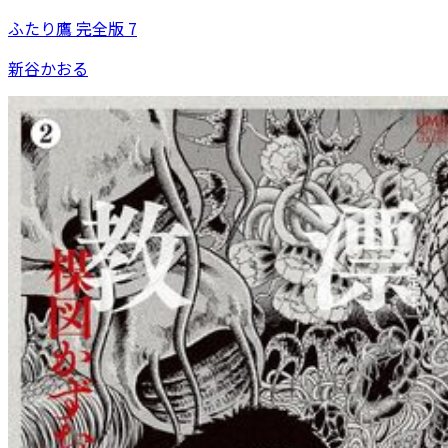
ふたり鷹 完全版 7
新谷かおる