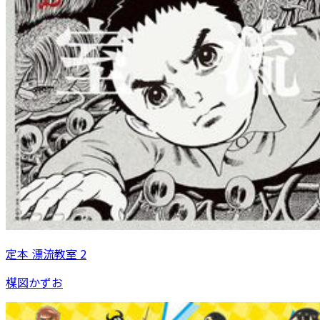
定本 漂流教室 2
楳図かずお