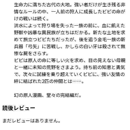
生命力に満ちた古代の大地。強い者だけが生き残る非
情なルールの中、一人前の狩人に成長したビビの命が
けの戦いは続く。
洪水によって狩り場を失った一族の前に、血に飢えた
野獣や凶暴な異民族が立ちはだかる。新たな土地を求
めて旅立つビビたちだったが、後を追う金毛一族の新
兵器「弓矢」に苦戦し、かしらの白い牙は殺されて無
惨な屍をさらす。
ビビは原人の命に等しい火を求め、目の見えない母親
と一緒に未知の荒野をさまよう。持ち前の知恵と勇気
で、次々に試練を乗り超えていくビビに、強い友情の
絆に結ばれた2匹の仲間とは……。
幻の原人漫画、堂々の完結編だ。
読後レビュー
まだレビューはありません。