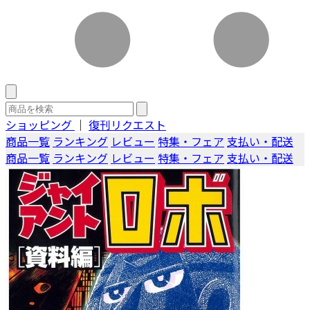
ショッピング
｜
復刊リクエスト
商品一覧
ランキング
レビュー
特集・フェア
支払い・配送
商品一覧
ランキング
レビュー
特集・フェア
支払い・配送