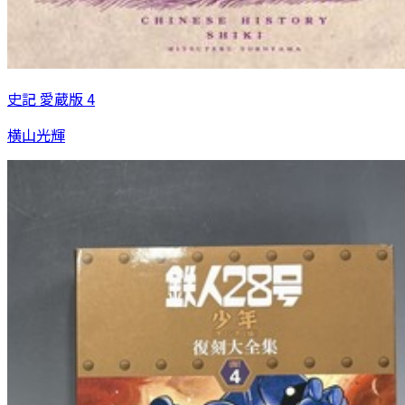
史記 愛蔵版 4
横山光輝