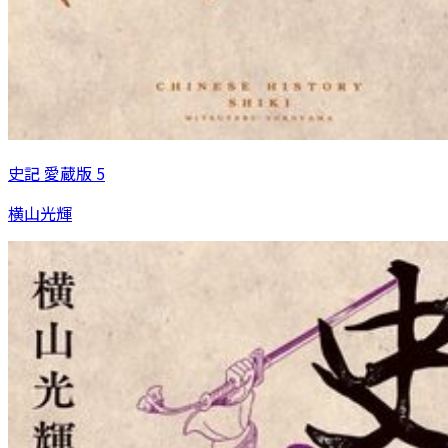
史記 愛蔵版 5
横山光輝