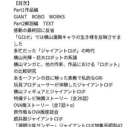
【目次】
Part1作品編
GIANT ROBO WORKS
Part2解説編 TEXT
感動の最終回に反省
「Gロボ」では横山漫画キャラの生き様を反映させま
した
多忙だった「ジャイアントロボ」の時代
横山光輝・巨大ロボットの系譜
横山マンガと、他の作家、作品における「ロボット」
の比較研究
ある一ファンの目に映った素敵で私的なGRI
玩具プロデューサーが体験したジャイアントロボ
横山フィギュアとジャイアントロボ
特撮テレビ映画ストーリー（全26話）
OVA版ストーリー（全7話＋α）
原作版＆OVA版座談会
超兵器ジャイアントロボ
「週間少年サンデー」ジャイアントロボ特集号昭和42