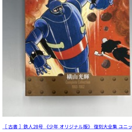
［ 古書 ］鉄人28号 《少年 オリジナル版》 復刻大全集 ユニ