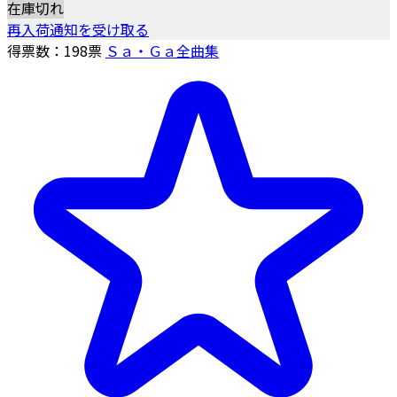
在庫切れ
再入荷通知を受け取る
得票数：
198
票
Ｓａ・Ｇａ全曲集